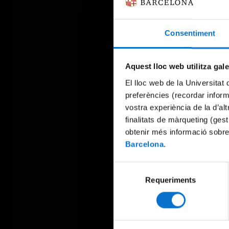
Consentiment
Aquest lloc web utilitza gal
El lloc web de la Universitat 
preferències (recordar infor
vostra experiència de la d’al
finalitats de màrqueting (gest
obtenir més informació sobre
Barcelona
.
Selecció
Requeriments
de
consentiment