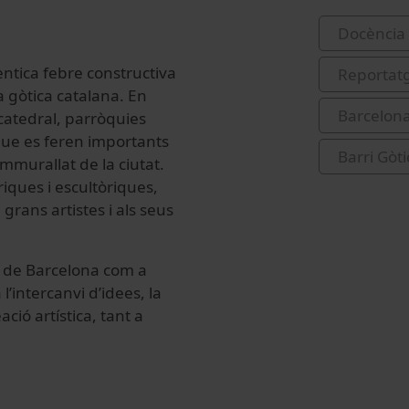
Docència 
ntica febre constructiva
Reportat
a gòtica catalana. En
Barcelona
 catedral, parròquies
 que es feren importants
Barri Gòt
emmurallat de la ciutat.
iques i escultòriques,
grans artistes i als seus
nt de Barcelona com a
 l’intercanvi d’idees, la
ció artística, tant a