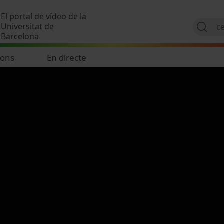
Vés al contingut
El portal de vídeo de la
Universitat de
Barcelona
ions
En directe