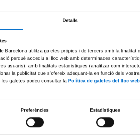
Detalls
Try again
etes
de Barcelona utilitza galetes pròpies i de tercers amb la finalitat
mació perquè accediu al lloc web amb determinades característiq
tres usuaris), amb finalitats estadístiques (analitzar com interac
ionar la publicitat que s’ofereix adequant-la en funció dels vostr
 les galetes podeu consultar la
Política de galetes del lloc web
Preferències
Estadístiques