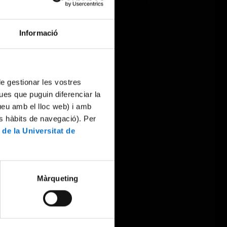
Informació
 de gestionar les vostres
ues que puguin diferenciar la
tueu amb el lloc web) i amb
es hàbits de navegació). Per
 de la Universitat de
Màrqueting