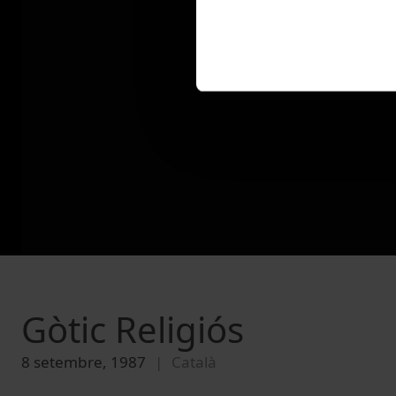
Gòtic Religiós
8 setembre, 1987
Català