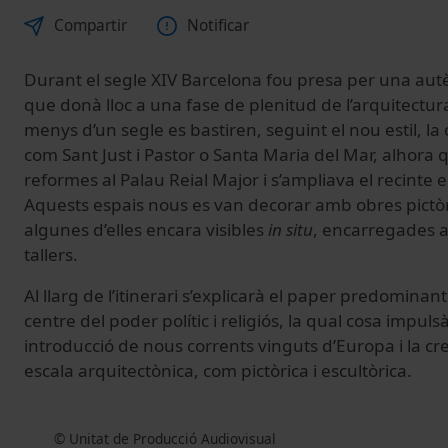
Compartir
Notificar
Durant el segle XIV Barcelona fou presa per una autè
que donà lloc a una fase de plenitud de l’arquitectur
menys d’un segle es bastiren, seguint el nou estil, la
com Sant Just i Pastor o Santa Maria del Mar, alhora
reformes al Palau Reial Major i s’ampliava el recinte 
Aquests espais nous es van decorar amb obres pictòr
algunes d’elles encara visibles
in
situ
, encarregades a 
tallers.
Al llarg de l’itinerari s’explicarà el paper predomina
centre del poder polític i religiós, la qual cosa impulsà
introducció de nous corrents vinguts d’Europa i la crea
escala arquitectònica, com pictòrica i escultòrica.
© Unitat de Producció Audiovisual