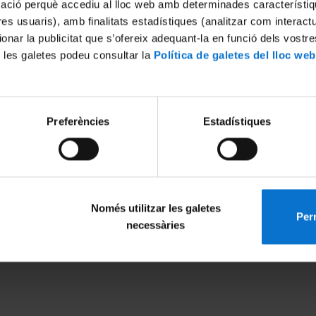
mació perquè accediu al lloc web amb determinades característiq
tres usuaris), amb finalitats estadístiques (analitzar com interac
ionar la publicitat que s’ofereix adequant-la en funció dels vostr
 les galetes podeu consultar la
Política de galetes del lloc web
Preferències
Estadístiques
Només utilitzar les galetes
Perm
MENÚ PEU 1
PEU 2
necessàries
Avís legal
Privadesa i ter
Galetes
Sobre UBtv