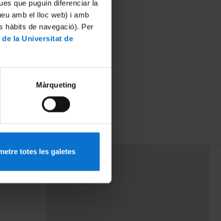
ues que puguin diferenciar la
tueu amb el lloc web) i amb
es hàbits de navegació). Per
 de la Universitat de
Màrqueting
etre totes les galetes
PEU 3
mes
Contacte