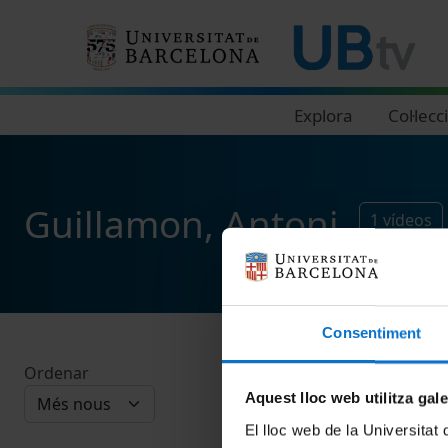
Navegació principal
Explora
Col·lecc
Guillamon, Antoni
1
vídeos
Consentiment
Ordenar
Aquest lloc web utilitza gal
El lloc web de la Universitat 