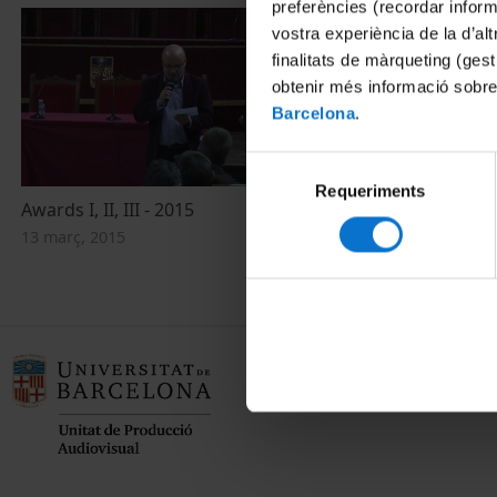
preferències (recordar infor
vostra experiència de la d’al
finalitats de màrqueting (gest
obtenir més informació sobre
Barcelona
.
Selecció
Requeriments
de
Awards I, II, III - 2015
consentiment
13 març, 2015