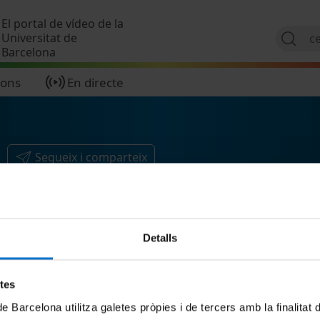
Vés al contingut
El portal de vídeo de la
Universitat de
Barcelona
ions
En directe
Segueix i comparteix
Detalls
etes
de Barcelona utilitza galetes pròpies i de tercers amb la finalitat