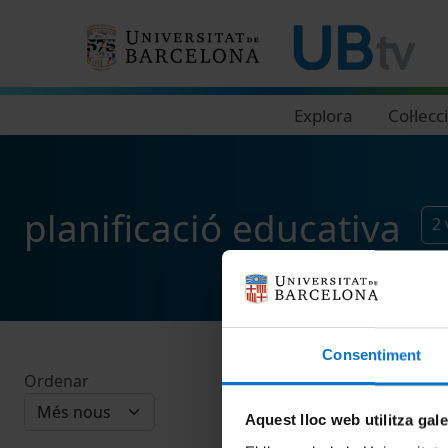
Navegació principal
Explora
Col·lecc
planificació educativa
2
Consentiment
Ordenar
Aquest lloc web utilitza gal