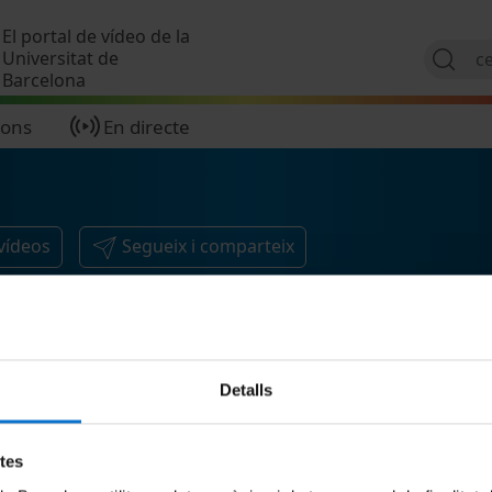
Vés al contingut
El portal de vídeo de la
Universitat de
Barcelona
ions
En directe
vídeos
Segueix i comparteix
Detalls
etes