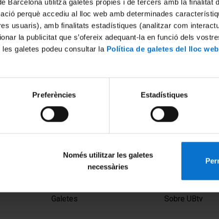
de Barcelona utilitza galetes pròpies i de tercers amb la finalitat
mació perquè accediu al lloc web amb determinades característiq
tres usuaris), amb finalitats estadístiques (analitzar com interac
ionar la publicitat que s’ofereix adequant-la en funció dels vostr
 les galetes podeu consultar la
Política de galetes del lloc web
Preferències
Estadístiques
 degli insegnanti del ciclo
 base e degli educatori
à italiana
5
Només utilitzar les galetes
Perm
necessàries
MENÚ PEU 1
PEU 2
Avís legal
Privadesa i ter
Galetes
Sobre UBtv