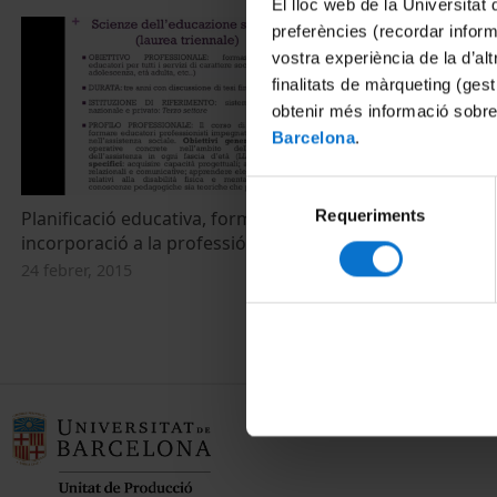
El lloc web de la Universitat 
preferències (recordar infor
vostra experiència de la d’al
finalitats de màrqueting (gest
obtenir més informació sobre
Barcelona
.
Selecció
Requeriments
de
Planificació educativa, formació inicial i
La formazione
incorporació a la professió docent
scolastico di
consentiment
nell'Universit
24 febrer, 2015
24 febrer, 201