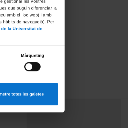
 de gestionar les vostres
ues que puguin diferenciar la
tueu amb el lloc web) i amb
es hàbits de navegació). Per
 de la Universitat de
Màrqueting
etre totes les galetes
PEU 3
mes
Contacte