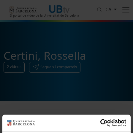
Vés al contingut
CA
El portal de vídeo de la Universitat de Barcelona
Certini, Rossella
2
vídeos
Segueix i comparteix
Ordenar