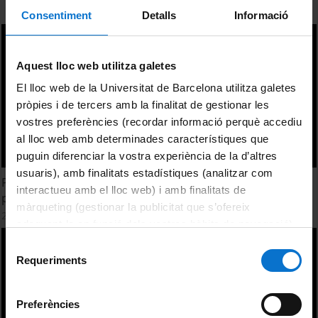
Consentiment
Detalls
Informació
Aquest lloc web utilitza galetes
El lloc web de la Universitat de Barcelona utilitza galetes
pròpies i de tercers amb la finalitat de gestionar les
vostres preferències (recordar informació perquè accediu
al lloc web amb determinades característiques que
puguin diferenciar la vostra experiència de la d’altres
usuaris), amb finalitats estadístiques (analitzar com
Planificació educativa, formació inicial i incorporació a la
interactueu amb el lloc web) i amb finalitats de
professió docent
màrqueting (gestionar la publicitat que s’ofereix
24 febrer, 2015
adequant-la en funció dels vostres hàbits de navegació).
Per obtenir més informació sobre les galetes podeu
Selecció
consultar la
Política de galetes del lloc web de la
Requeriments
de
Universitat de Barcelona
.
consentiment
Preferències