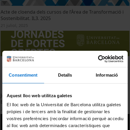
Acte de cloenda dels cursos de l’Àrea de Transformació i
Sostenibilitat. IL3. 2025
21 juliol, 2025
Consentiment
Detalls
Informació
Jornades de Portes Obertes 2023 a la UB. Facultat de
Aquest lloc web utilitza galetes
Biologia
El lloc web de la Universitat de Barcelona utilitza galetes
27 febrer, 2023
pròpies i de tercers amb la finalitat de gestionar les
vostres preferències (recordar informació perquè accediu
al lloc web amb determinades característiques que