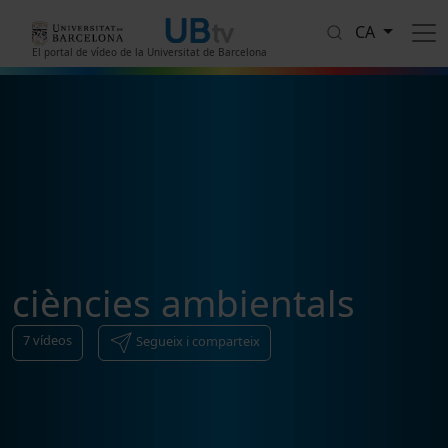
Vés al contingut
CA
El portal de vídeo de la Universitat de Barcelona
ciències ambientals
7
vídeos
Segueix i comparteix