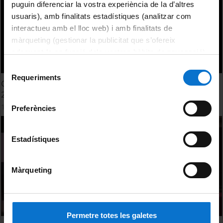
puguin diferenciar la vostra experiència de la d’altres
usuaris), amb finalitats estadístiques (analitzar com
interactueu amb el lloc web) i amb finalitats de
màrqueting (gestionar la publicitat que s’ofereix
adequant-la en funció dels vostres hàbits de navegació).
Per obtenir més informació sobre les galetes podeu
Selecció
consultar la
Política de galetes del lloc web de la
Requeriments
de
Graduats en Biologia i Ciències Ambientals - Sant Albert
Universitat de Barcelona
.
consentiment
2014
14 novembre, 2014
Preferències
Estadístiques
Màrqueting
Permetre totes les galetes