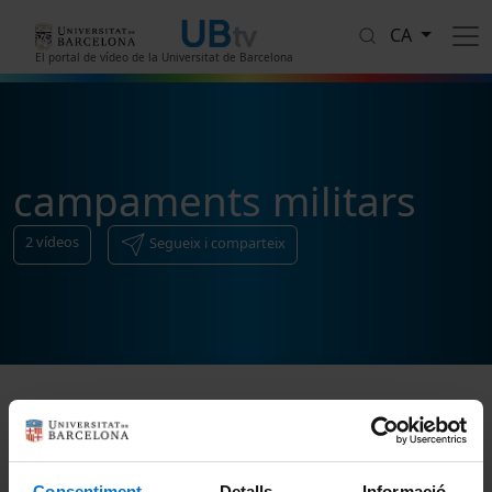
Vés al contingut
CA
El portal de vídeo de la Universitat de Barcelona
campaments militars
2
vídeos
Segueix i comparteix
Ordenar
Consentiment
Detalls
Informació