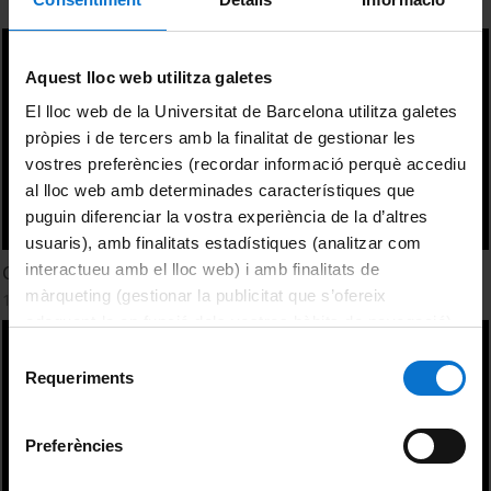
Aquest lloc web utilitza galetes
El lloc web de la Universitat de Barcelona utilitza galetes
pròpies i de tercers amb la finalitat de gestionar les
vostres preferències (recordar informació perquè accediu
al lloc web amb determinades característiques que
puguin diferenciar la vostra experiència de la d’altres
usuaris), amb finalitats estadístiques (analitzar com
interactueu amb el lloc web) i amb finalitats de
Campamento romano de Escipión
màrqueting (gestionar la publicitat que s’ofereix
1 febrer, 2010
adequant-la en funció dels vostres hàbits de navegació).
Per obtenir més informació sobre les galetes podeu
Selecció
consultar la
Política de galetes del lloc web de la
Requeriments
de
Universitat de Barcelona
.
consentiment
Preferències