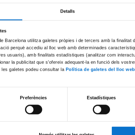
Detalls
etes
de Barcelona utilitza galetes pròpies i de tercers amb la finalitat
mació perquè accediu al lloc web amb determinades característiq
tres usuaris), amb finalitats estadístiques (analitzar com interac
ionar la publicitat que s’ofereix adequant-la en funció dels vostr
 les galetes podeu consultar la
Política de galetes del lloc web
 how to deal with a hidden
Valoració de l'estat químic i 
de les aigües subterrànies a
26 juny, 2014
Preferències
Estadístiques
Només utilitzar les galetes