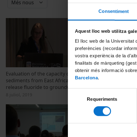
Consentiment
Aquest lloc web utilitza gal
El lloc web de la Universitat 
preferències (recordar infor
vostra experiència de la d’al
finalitats de màrqueting (gest
obtenir més informació sobre
Evaluation of the capacity of rocks and
Groundwater:
Barcelona
.
sediments from East African Rift Valley to
resource
release fluoride to groundwater
13 març, 2015
Selecció
8 juliol, 2019
Requeriments
de
consentiment