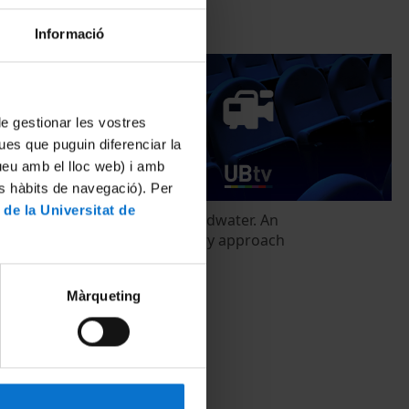
Informació
 de gestionar les vostres
ues que puguin diferenciar la
tueu amb el lloc web) i amb
es hàbits de navegació). Per
 de la Universitat de
quantitatiu
Soil and Groundwater. An
 Catalunya
interdisciplinary approach
18 febrer, 2014
Màrqueting