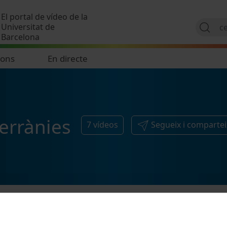
Vés al contingut
El portal de vídeo de la
Universitat de
Barcelona
ions
En directe
errànies
7
vídeos
Segueix i compartei