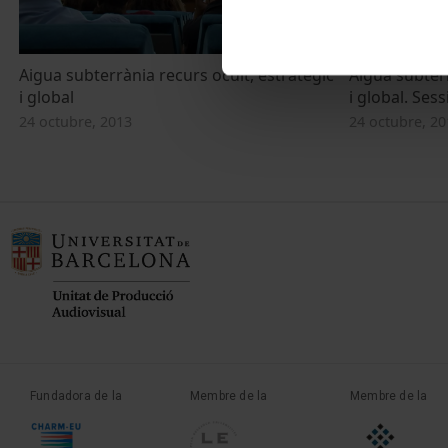
Aigua subterrània recurs ocult, estratègic
Aigua subterr
i global
i global. Ses
24 octubre, 2013
24 octubre, 20
Fundadora de la
Membre de la
Membre de la