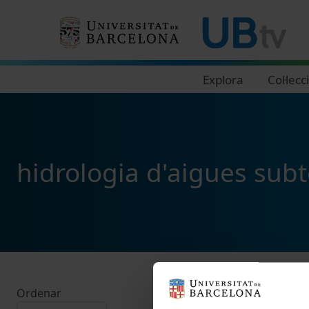
Navegació principal
Explora
Col·lecc
hidrologia d'aigues subt
Ordenar