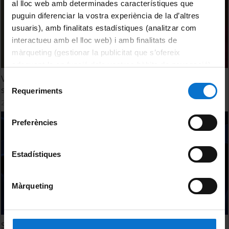
al lloc web amb determinades característiques que
puguin diferenciar la vostra experiència de la d’altres
usuaris), amb finalitats estadístiques (analitzar com
interactueu amb el lloc web) i amb finalitats de
màrqueting (gestionar la publicitat que s’ofereix
adequant-la en funció dels vostres hàbits de navegació).
Per obtenir més informació sobre les galetes podeu
Valoració de l'estat químic i quantitatiu de les aigües
Selecció
subterrànies a Catalunya
consultar la
Política de galetes del lloc web de la
Requeriments
de
Universitat de Barcelona
.
26 Junio, 2014
consentiment
Preferències
Estadístiques
Màrqueting
Soil and Groundwater. An interdisciplinary approach