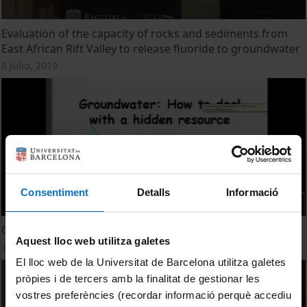
Evaluation of the capacity of rocks and sediments from
East African Rift Valley to release fluoride to groundwater
8 Julio, 2019
Consentiment
Detalls
Informació
Groundwater: how to deal with a hidden resource
Aquest lloc web utilitza galetes
13 Marzo, 2015
El lloc web de la Universitat de Barcelona utilitza galetes
pròpies i de tercers amb la finalitat de gestionar les
vostres preferències (recordar informació perquè accediu