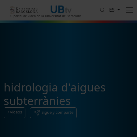
Pasar al contenido principal
ES
El portal de vídeo de la Universitat de Barcelona
hidrologia d'aigues
subterrànies
7
vídeos
Sigue y comparte