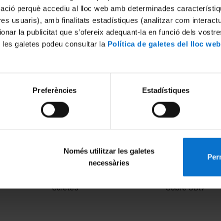
mació perquè accediu al lloc web amb determinades característiq
tres usuaris), amb finalitats estadístiques (analitzar com interac
ionar la publicitat que s’ofereix adequant-la en funció dels vostr
 les galetes podeu consultar la
Política de galetes del lloc web
Preferències
Estadístiques
Només utilitzar les galetes
Perm
necessàries
MENÚ PEU 1
PEU 2
Avís legal
Privadesa i ter
Galetes
Sobre UBtv