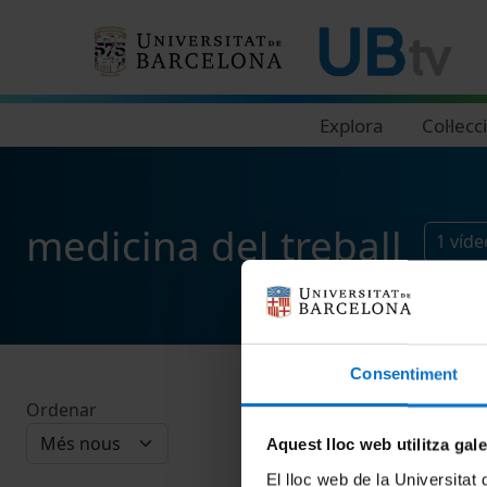
Navegació principal
Explora
Col·lecc
medicina del treball
1
víde
Consentiment
Ordenar
Aquest lloc web utilitza gal
El lloc web de la Universitat 