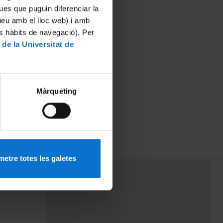
ues que puguin diferenciar la
tueu amb el lloc web) i amb
es hàbits de navegació). Per
 de la Universitat de
Màrqueting
etre totes les galetes
PEU 3
mes
Contacte