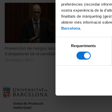
preferències (recordar infor
vostra experiència de la d’al
finalitats de màrqueting (gest
obtenir més informació sobre
Barcelona
.
Selecció
Requeriments
de
Prevención de riesgos laborales en los
consentiment
trabajadores de la sanidad
25 octubre, 2011