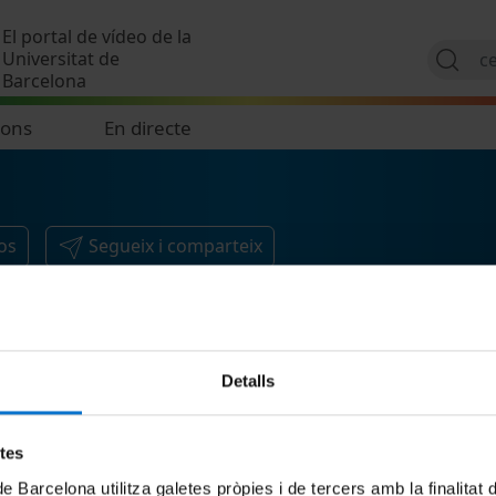
Vés al contingut
El portal de vídeo de la
Universitat de
Barcelona
ions
En directe
os
Segueix i comparteix
Detalls
etes
de Barcelona utilitza galetes pròpies i de tercers amb la finalitat