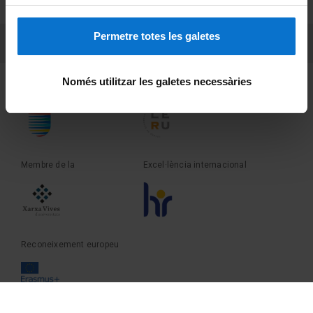
Sobre UBtv
Permetre totes les galetes
PEU 3
Contacte
Només utilitzar les galetes necessàries
Fundadora de la
Membre de la
Membre de la
Excel·lència internacional
Reconeixement europeu