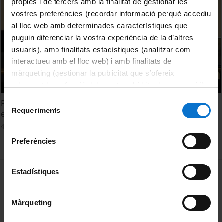
pròpies i de tercers amb la finalitat de gestionar les
vostres preferències (recordar informació perquè accediu
al lloc web amb determinades característiques que
puguin diferenciar la vostra experiència de la d’altres
usuaris), amb finalitats estadístiques (analitzar com
interactueu amb el lloc web) i amb finalitats de
màrqueting (gestionar la publicitat que s’ofereix
adequant-la en funció dels vostres hàbits de navegació).
Per obtenir més informació sobre les galetes podeu
Selecció
Programa d'aprenentatge amb TV3. Què és un vídeo
consultar la
Política de galetes del lloc web de la
Requeriments
de
educatiu?
Universitat de Barcelona
.
consentiment
4 març, 2011
Preferències
MENÚ PEU 1
Estadístiques
Avís legal
Galetes
Màrqueting
PEU 2
Privadesa i termes