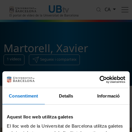
Vés al contingut
CA
El portal de vídeo de la Universitat de Barcelona
Martorell, Xavier
1
vídeos
Segueix i comparteix
Consentiment
Detalls
Informació
Ordenar
Aquest lloc web utilitza galetes
El lloc web de la Universitat de Barcelona utilitza galetes