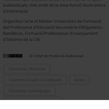
audiovisuals, més enllà de la seva funció il·lustradora
d'informació.
Organitza l'acte el Màster Universitari de Formació
del Professorat d'Educació Secundària Obligatòria i
Batxillerat, Formació Professional i Ensenyament
d'Idiomes de la UB.
© Unitat de Producció Audiovisual
Docència i Recerca
Ciències Socials i Jurídiques
Actes
Educació i pedagogia
Universitat de Barcelona