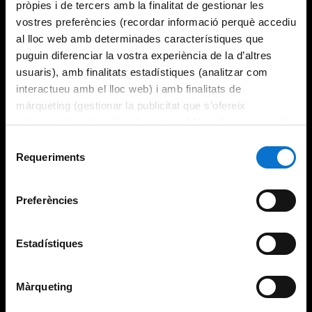
pròpies i de tercers amb la finalitat de gestionar les
vostres preferències (recordar informació perquè accediu
al lloc web amb determinades característiques que
puguin diferenciar la vostra experiència de la d’altres
usuaris), amb finalitats estadístiques (analitzar com
interactueu amb el lloc web) i amb finalitats de
màrqueting (gestionar la publicitat que s’ofereix
adequant-la en funció dels vostres hàbits de navegació).
Per obtenir més informació sobre les galetes podeu
Selecció
consultar la
Política de galetes del lloc web de la
Requeriments
de
Universitat de Barcelona
.
consentiment
Preferències
Estadístiques
Màrqueting