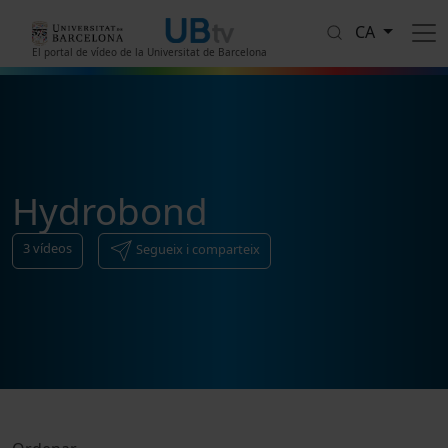
Vés al contingut
CA
El portal de vídeo de la Universitat de Barcelona
Hydrobond
3
vídeos
Segueix i comparteix