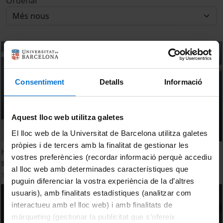
Ordenar
Consentiment
Detalls
Informació
Aquest lloc web utilitza galetes
El lloc web de la Universitat de Barcelona utilitza galetes
pròpies i de tercers amb la finalitat de gestionar les
Hydrobond Project: A new generation of
vostres preferències (recordar informació perquè accediu
superhydrophobic wind turbines
al lloc web amb determinades característiques que
19 juliol, 2013
puguin diferenciar la vostra experiència de la d’altres
usuaris), amb finalitats estadístiques (analitzar com
interactueu amb el lloc web) i amb finalitats de
màrqueting (gestionar la publicitat que s’ofereix