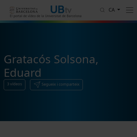
Vés al contingut
CA
El portal de vídeo de la Universitat de Barcelona
Gratacós Solsona,
Eduard
3
vídeos
Segueix i comparteix