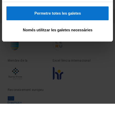
Sobre UBtv
Permetre totes les galetes
PEU 3
Contacte
Només utilitzar les galetes necessàries
Fundadora de la
Membre de la
Membre de la
Excel·lència internacional
Reconeixement europeu