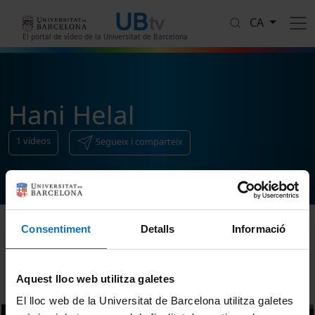
Vés al contingut
CA
El portal de vídeo de la Universitat de Barcelona
Hani Helal
1
vídeos
Segueix i comparteix
Consentiment
Detalls
Informació
Ordenar
Aquest lloc web utilitza galetes
El lloc web de la Universitat de Barcelona utilitza galetes