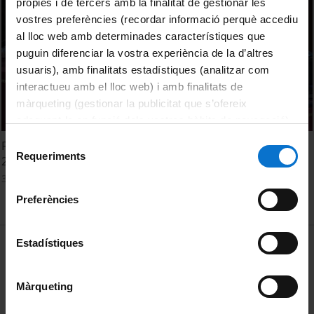
pròpies i de tercers amb la finalitat de gestionar les
vostres preferències (recordar informació perquè accediu
al lloc web amb determinades característiques que
puguin diferenciar la vostra experiència de la d’altres
usuaris), amb finalitats estadístiques (analitzar com
interactueu amb el lloc web) i amb finalitats de
màrqueting (gestionar la publicitat que s’ofereix
adequant-la en funció dels vostres hàbits de navegació).
Per obtenir més informació sobre les galetes podeu
Selecció
First Arab Euro Conference on Higher Education. Session
consultar la
Política de galetes del lloc web de la
Requeriments
de
2
Universitat de Barcelona
.
consentiment
3 juny, 2013
Preferències
MENÚ PEU 1
Estadístiques
Avís legal
Galetes
Màrqueting
PEU 2
Privadesa i termes