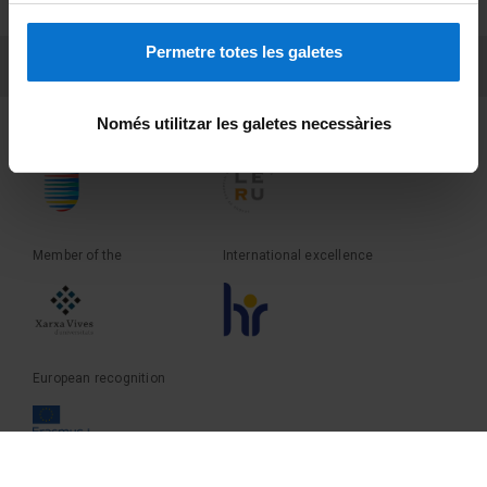
Terms and privacy
Permetre totes les galetes
PEU 3
Contact
Només utilitzar les galetes necessàries
Founder of the
Member of the
Member of the
International excellence
European recognition