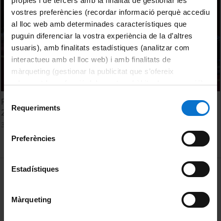
pròpies i de tercers amb la finalitat de gestionar les
vostres preferències (recordar informació perquè accediu
al lloc web amb determinades característiques que
puguin diferenciar la vostra experiència de la d’altres
usuaris), amb finalitats estadístiques (analitzar com
interactueu amb el lloc web) i amb finalitats de
màrqueting (gestionar la publicitat que s’ofereix
adequant-la en funció dels vostres hàbits de navegació).
Per obtenir més informació sobre les galetes podeu
Selecció
First Arab Euro Conference on Higher Education. Session
consultar la
Política de galetes del lloc web de la
Requeriments
de
2
Universitat de Barcelona
.
consentiment
3 June, 2013
Preferències
MENÚ PEU 1
Estadístiques
Legal notice
Cookies
Màrqueting
PEU 2
About UBtv