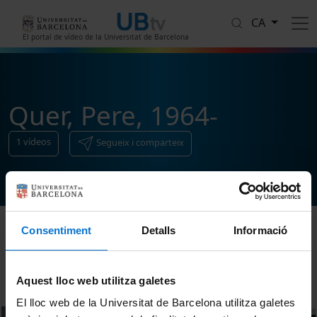
Vés al contingut
CA
El portal de vídeo de la Universitat de Barcelona
Quer, Pere, 1964-
1
vídeos
Segueix i comparteix
Consentiment
Detalls
Informació
Ordenar
Aquest lloc web utilitza galetes
El lloc web de la Universitat de Barcelona utilitza galetes