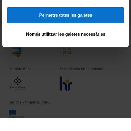
Sobre UBtv
Permetre totes les galetes
PEU 3
Contacte
Només utilitzar les galetes necessàries
Fundadora de la
Membre de la
Membre de la
Excel·lència internacional
Reconeixement europeu