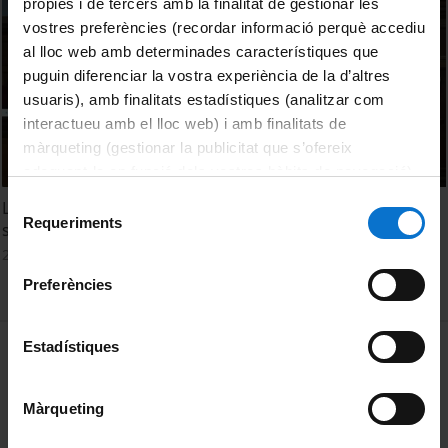
pròpies i de tercers amb la finalitat de gestionar les
vostres preferències (recordar informació perquè accediu
al lloc web amb determinades característiques que
puguin diferenciar la vostra experiència de la d’altres
usuaris), amb finalitats estadístiques (analitzar com
interactueu amb el lloc web) i amb finalitats de
màrqueting (gestionar la publicitat que s’ofereix
adequant-la en funció dels vostres hàbits de navegació).
Per obtenir més informació sobre les galetes podeu
Selecció
La semipresencialitat en el context de la Xarxa Vives:
consultar la
Política de galetes del lloc web de la
Requeriments
de
situació actual i reptes de futur. Segona taula rodona
Universitat de Barcelona
.
consentiment
2 octubre, 2012
Preferències
MENÚ PEU 1
Estadístiques
Avís legal
Galetes
Màrqueting
PEU 2
Privadesa i termes