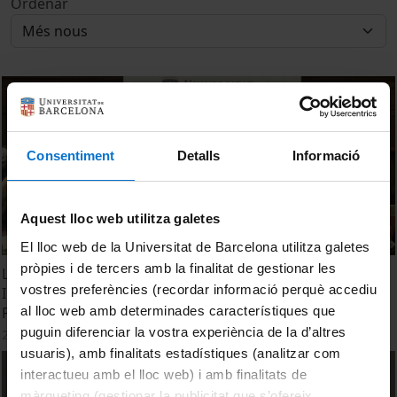
Ordenar
Consentiment
Detalls
Informació
Aquest lloc web utilitza galetes
El lloc web de la Universitat de Barcelona utilitza galetes
pròpies i de tercers amb la finalitat de gestionar les
La Dieta Mediterránea - Últimos Hallazgos e
vostres preferències (recordar informació perquè accediu
Investigaciones para Contribuir a la Salud Personal y
al lloc web amb determinades característiques que
Planetaria.
puguin diferenciar la vostra experiència de la d’altres
22 desembre, 2023
usuaris), amb finalitats estadístiques (analitzar com
interactueu amb el lloc web) i amb finalitats de
màrqueting (gestionar la publicitat que s’ofereix