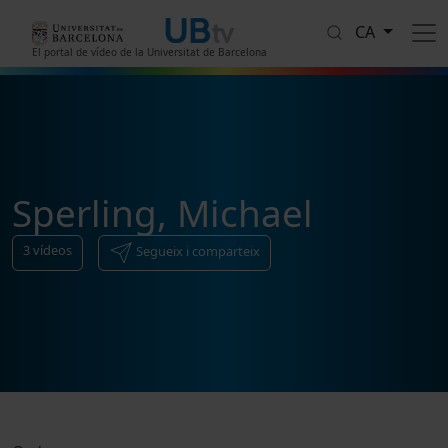
Vés al contingut
CA
El portal de vídeo de la Universitat de Barcelona
Sperling, Michael
3
vídeos
Segueix i comparteix