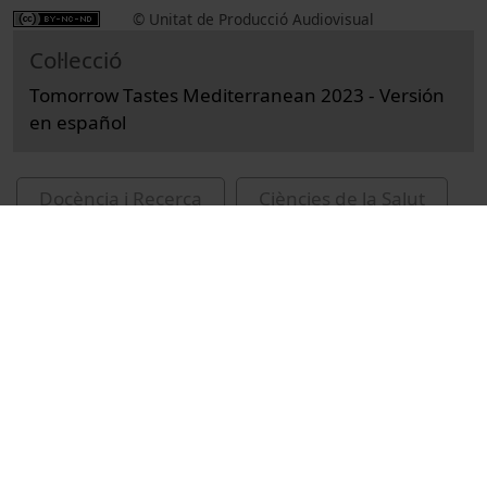
© Unitat de Producció Audiovisual
Col·lecció
Tomorrow Tastes Mediterranean 2023 - Versión
en español
Docència i Recerca
Ciències de la Salut
Actes
Nutrició humana i dietètica
Universitat de Barcelona
recursos educatius oberts UB
cuina mediterrània
congressos
Estruch Riba, Ramon
Chartier, François