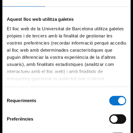
Aquest lloc web utilitza galetes
El lloc web de la Universitat de Barcelona utilitza galetes
pròpies i de tercers amb la finalitat de gestionar les
vostres preferències (recordar informació perquè accediu
al lloc web amb determinades característiques que
puguin diferenciar la vostra experiència de la d’altres
usuaris), amb finalitats estadístiques (analitzar com
interactueu amb el lloc web) i amb finalitats de
màrqueting (gestionar la publicitat que s’ofereix
adequant-la en funció dels vostres hàbits de navegació).
Per obtenir més informació sobre les galetes podeu
Selecció
consultar la
Política de galetes del lloc web de la
Requeriments
de
Universitat de Barcelona
.
consentiment
Preferències