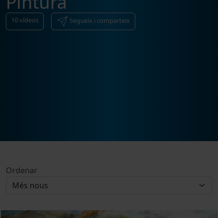
Pintura
10
vídeos
Segueix i comparteix
Ordenar