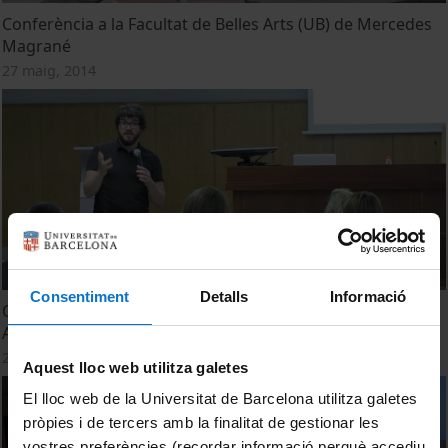
Conferència a la Facultat de Belles Arts (UB) de Mercedes
Magrané
27 maig, 2014
Consentiment
Detalls
Informació
Conferència a la Facultat de Belles Arts (UB) de David
Armengol
27 maig, 2014
Aquest lloc web utilitza galetes
El lloc web de la Universitat de Barcelona utilitza galetes
pròpies i de tercers amb la finalitat de gestionar les
vostres preferències (recordar informació perquè accediu