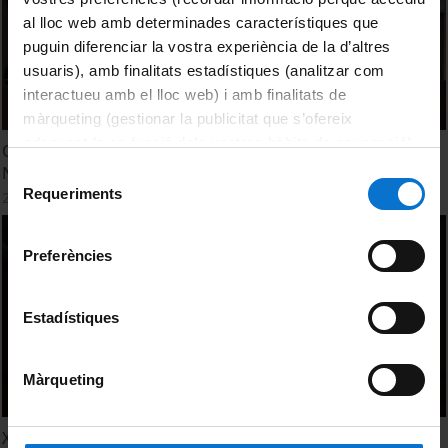
al lloc web amb determinades característiques que
puguin diferenciar la vostra experiència de la d’altres
usuaris), amb finalitats estadístiques (analitzar com
interactueu amb el lloc web) i amb finalitats de
màrqueting (gestionar la publicitat que s’ofereix
adequant-la en funció dels vostres hàbits de navegació).
Conferència a la Facultat de Belles Arts (UB) de Rasmus
Per obtenir més informació sobre les galetes podeu
Nilausen
Selecció
consultar la
Política de galetes del lloc web de la
Requeriments
27 maig, 2014
de
Universitat de Barcelona
.
consentiment
Preferències
Estadístiques
Màrqueting
Xavier Ribas: 'Una historia de detonacions'