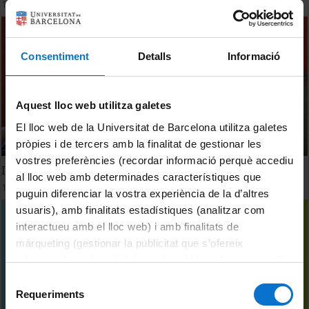
1 octubre, 2012
Consentiment
Detalls
Informació
Aquest lloc web utilitza galetes
El lloc web de la Universitat de Barcelona utilitza galetes
pròpies i de tercers amb la finalitat de gestionar les
vostres preferències (recordar informació perquè accediu
INjusticia
al lloc web amb determinades característiques que
16 setembre, 2012
puguin diferenciar la vostra experiència de la d’altres
usuaris), amb finalitats estadístiques (analitzar com
interactueu amb el lloc web) i amb finalitats de
màrqueting (gestionar la publicitat que s’ofereix
adequant-la en funció dels vostres hàbits de navegació).
Per obtenir més informació sobre les galetes podeu
Selecció
consultar la
Política de galetes del lloc web de la
Requeriments
de