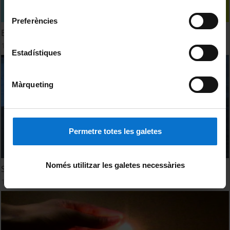
Universitat de Barcelona
.
consentiment
Preferències
Estudi41/Document 01
19 juliol, 2012
Estadístiques
Màrqueting
Permetre totes les galetes
Només utilitzar les galetes necessàries
Sant Joan s'ho empassa tot
15 setembre, 2011