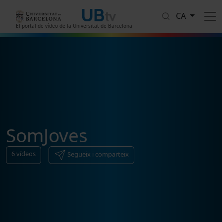
Vés al contingut
CA
El portal de vídeo de la Universitat de Barcelona
SomJoves
6
vídeos
Segueix i comparteix