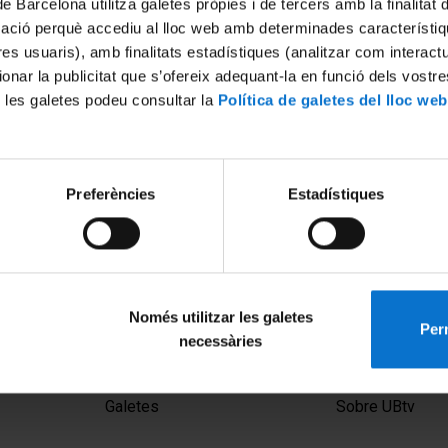
de Barcelona utilitza galetes pròpies i de tercers amb la finalitat
mació perquè accediu al lloc web amb determinades característiq
tres usuaris), amb finalitats estadístiques (analitzar com interac
ionar la publicitat que s’ofereix adequant-la en funció dels vostr
 les galetes podeu consultar la
Política de galetes del lloc web
Preferències
Estadístiques
Només utilitzar les galetes
Perm
necessàries
MENÚ PEU 1
PEU 2
Avís legal
Privadesa i ter
Galetes
Sobre UBtv