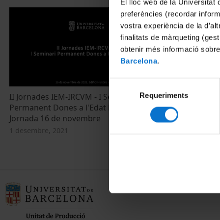
El lloc web de la Universitat 
preferències (recordar infor
vostra experiència de la d’al
finalitats de màrqueting (gest
obtenir més informació sobre
Barcelona
.
Selecció
Requeriments
de
II Jornades IEM-IRCVM - I Seminari
Permanent Dones a l'Edat Mitjana.
consentiment
Jornada 16 de novembre
1 desembre, 2021