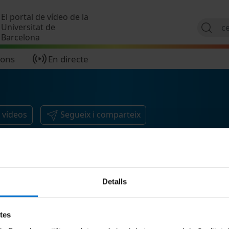
Vés al contingut
El portal de vídeo de la
Universitat de
Barcelona
ions
En directe
1
vídeos
Segueix i comparteix
Detalls
etes