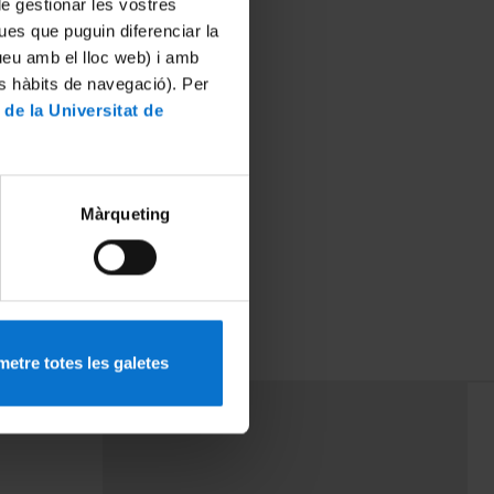
 de gestionar les vostres
ues que puguin diferenciar la
tueu amb el lloc web) i amb
es hàbits de navegació). Per
 de la Universitat de
Màrqueting
etre totes les galetes
PEU 3
mes
Contacte