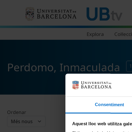
Navegació principal
Explora
Col·lecc
Perdomo, Inmaculada
Consentiment
Ordenar
Aquest lloc web utilitza gal