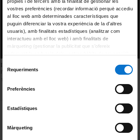
pròpies i de tercers amb la finalitat de gestionar les
vostres preferències (recordar informació perquè accediu
al lloc web amb determinades característiques que
puguin diferenciar la vostra experiència de la d’altres
usuaris), amb finalitats estadístiques (analitzar com
interactueu amb el lloc web) i amb finalitats de
màrqueting (gestionar la publicitat que s’ofereix
adequant-la en funció dels vostres hàbits de navegació).
Per obtenir més informació sobre les galetes podeu
Selecció
II Jornades IEM-IRCVM - I Seminari Permanent Dones a
consultar la
Política de galetes del lloc web de la
Requeriments
de
l'Edat Mitjana. Jornada 16 de novembre
Universitat de Barcelona
.
consentiment
1 Diciembre, 2021
Preferències
MENÚ PEU 1
Estadístiques
Aviso legal
Política de Cookies
Màrqueting
PEU 2
Privacidad y términos