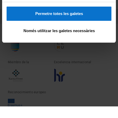
Sobre UBtv
Permetre totes les galetes
PEU 3
Contacto
Només utilitzar les galetes necessàries
Fundadora de la
Miembro de la
Miembro de la
Excelencia internacional
Reconocimiento europeo