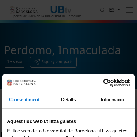
Pasar al contenido principal
ES
El portal de vídeo de la Universitat de Barcelona
Perdomo, Inmaculada
1
vídeos
Sigue y comparte
Consentiment
Detalls
Informació
Ordenar
Aquest lloc web utilitza galetes
El lloc web de la Universitat de Barcelona utilitza galetes