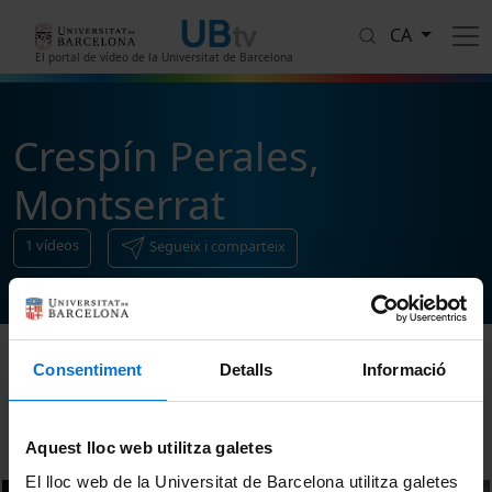
Vés al contingut
CA
El portal de vídeo de la Universitat de Barcelona
Crespín Perales,
Montserrat
1
vídeos
Segueix i comparteix
Consentiment
Detalls
Informació
Ordenar
Aquest lloc web utilitza galetes
El lloc web de la Universitat de Barcelona utilitza galetes