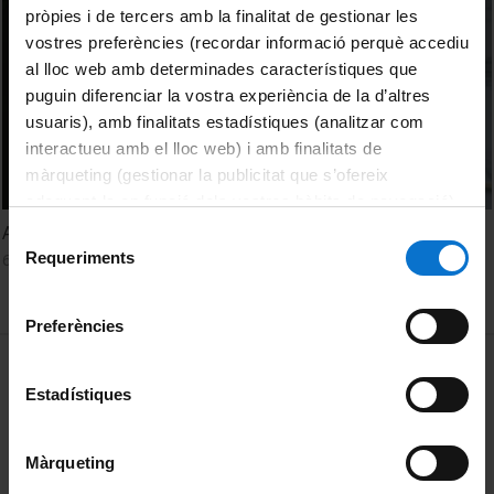
pròpies i de tercers amb la finalitat de gestionar les
vostres preferències (recordar informació perquè accediu
al lloc web amb determinades característiques que
puguin diferenciar la vostra experiència de la d’altres
usuaris), amb finalitats estadístiques (analitzar com
interactueu amb el lloc web) i amb finalitats de
màrqueting (gestionar la publicitat que s’ofereix
adequant-la en funció dels vostres hàbits de navegació).
Per obtenir més informació sobre les galetes podeu
A bord del Beagle T2. Consumeixo, per tant existeixo?
Selecció
consultar la
Política de galetes del lloc web de la
Requeriments
6 febrer, 2023
de
Universitat de Barcelona
.
consentiment
Preferències
MENÚ PEU 1
Avís legal
Estadístiques
Galetes
PEU 2
Privadesa i termes
Màrqueting
Sobre UBtv