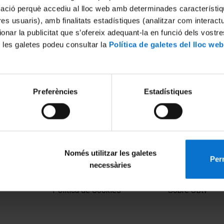
mació perquè accediu al lloc web amb determinades característiq
tres usuaris), amb finalitats estadístiques (analitzar com interac
ionar la publicitat que s’ofereix adequant-la en funció dels vostr
 les galetes podeu consultar la
Política de galetes del lloc web
Preferències
Estadístiques
Només utilitzar les galetes
Perm
necessàries
MENÚ PEU 1
PEU 2
Aviso legal
Privacidad y té
Política de Cookies
Sobre UBtv