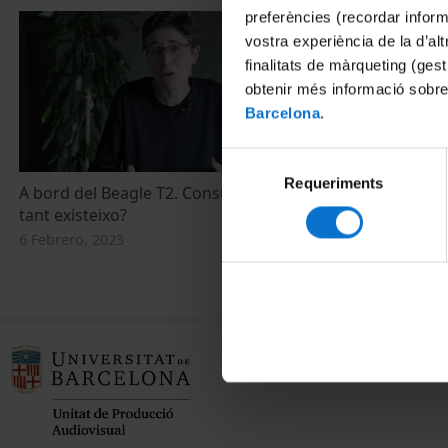
preferències (recordar infor
vostra experiència de la d’al
finalitats de màrqueting (gest
obtenir més informació sobre
Barcelona
.
Selecció
Requeriments
de
A bord del Beagle T2. Consumeixo, per
consentiment
tant existeixo?
6 Febrero, 2023