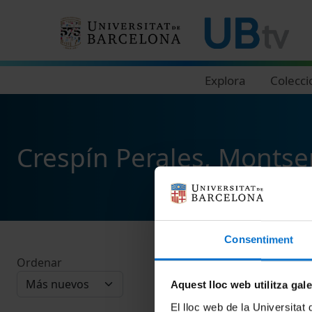
Navegació principal
Explora
Colecci
Crespín Perales, Montse
Consentiment
Ordenar
Aquest lloc web utilitza gal
El lloc web de la Universitat 