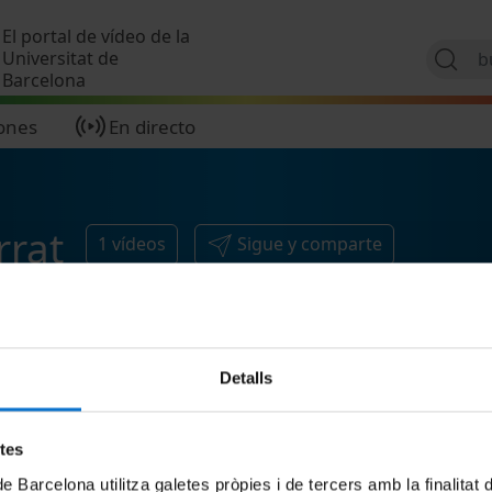
Pasar al contenido principal
El portal de vídeo de la
Universitat de
Barcelona
ones
En directo
rrat
1
vídeos
Sigue y comparte
Detalls
etes
de Barcelona utilitza galetes pròpies i de tercers amb la finalitat