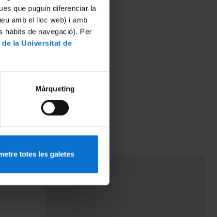
ues que puguin diferenciar la
tueu amb el lloc web) i amb
es hàbits de navegació). Per
 de la Universitat de
Màrqueting
etre totes les galetes
PEU 3
rminos
Contacto