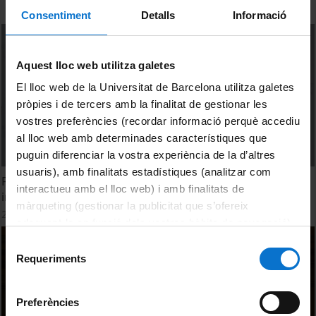
Consentiment
Detalls
Informació
Aquest lloc web utilitza galetes
El lloc web de la Universitat de Barcelona utilitza galetes
pròpies i de tercers amb la finalitat de gestionar les
vostres preferències (recordar informació perquè accediu
al lloc web amb determinades característiques que
puguin diferenciar la vostra experiència de la d’altres
usuaris), amb finalitats estadístiques (analitzar com
Foro nacional para la reforma de la evaluación de la
interactueu amb el lloc web) i amb finalitats de
investigación. Inauguración de la jornada.
màrqueting (gestionar la publicitat que s’ofereix
20 gener, 2023
adequant-la en funció dels vostres hàbits de navegació).
Per obtenir més informació sobre les galetes podeu
Selecció
consultar la
Política de galetes del lloc web de la
Requeriments
de
Universitat de Barcelona
.
consentiment
Preferències