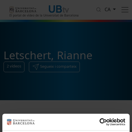
Vés al contingut
CA
El portal de vídeo de la Universitat de Barcelona
Letschert, Rianne
2
vídeos
Segueix i comparteix
Ordenar