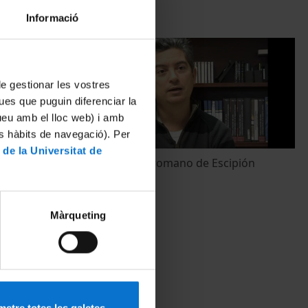
Informació
 de gestionar les vostres
ues que puguin diferenciar la
tueu amb el lloc web) i amb
es hàbits de navegació). Per
 de la Universitat de
n el comerç
Campamento romano de Escipión
1 febrer, 2010
Màrqueting
etre totes les galetes