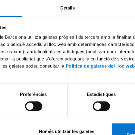
Detalls
etes
de Barcelona utilitza galetes pròpies i de tercers amb la finalitat
mació perquè accediu al lloc web amb determinades característiq
tres usuaris), amb finalitats estadístiques (analitzar com interac
ionar la publicitat que s’ofereix adequant-la en funció dels vostr
 les galetes podeu consultar la
Política de galetes del lloc web
 y físicos estudian el
Historiadors i físics estudie
alimentos en el Imperio
d'aliments a l'Imperi Romà
5 febrer, 2014
Preferències
Estadístiques
Només utilitzar les galetes
Perm