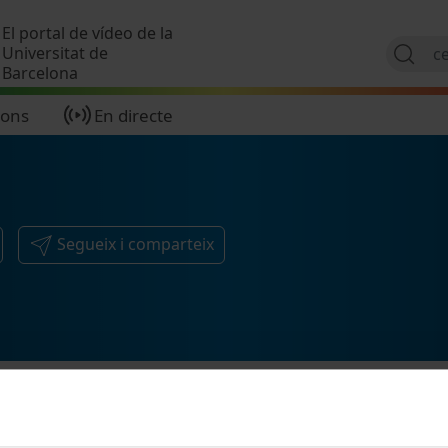
Vés al contingut
El portal de vídeo de la
Universitat de
Barcelona
ions
En directe
Segueix i comparteix