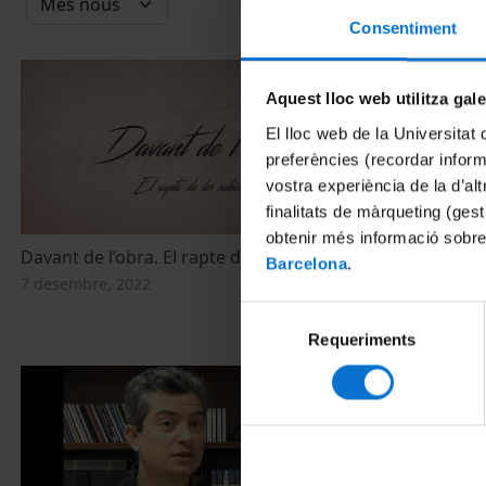
Consentiment
Aquest lloc web utilitza gal
El lloc web de la Universitat 
preferències (recordar infor
vostra experiència de la d’al
finalitats de màrqueting (gest
obtenir més informació sobre
Davant de l’obra. El rapte de les sabines
Historiadores
Barcelona
.
comercio de 
7 desembre, 2022
Romano
Selecció
5 febrer, 2014
Requeriments
de
consentiment