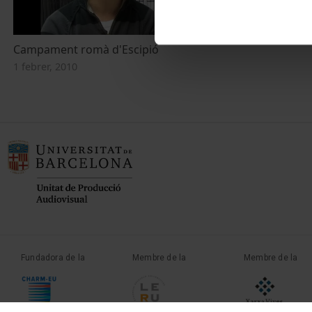
Campament romà d'Escipió
1 febrer, 2010
Fundadora de la
Membre de la
Membre de la