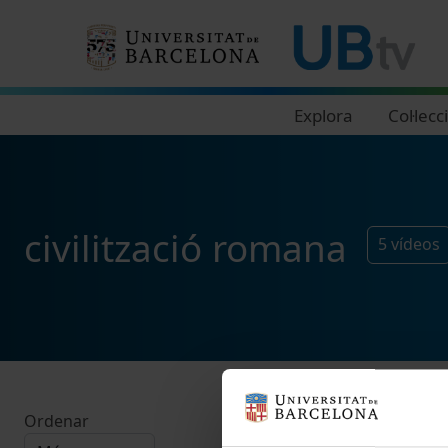
Navegació principal
Explora
Col·lecc
civilització romana
5
vídeos
Ordenar