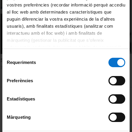
vostres preferències (recordar informació perquè accediu
al lloc web amb determinades característiques que
puguin diferenciar la vostra experiència de la d’altres
usuaris), amb finalitats estadístiques (analitzar com
interactueu amb el lloc web) i amb finalitats de
màrqueting (gestionar la publicitat que s’ofereix
adequant-la en funció dels vostres hàbits de navegació).
Per obtenir més informació sobre les galetes podeu
Selecció
Sigues actiu per tenir una bona qualitat de vida
consultar la
Política de galetes del lloc web de la
Requeriments
de
30 novembre, 2022
Universitat de Barcelona
.
consentiment
Preferències
MENÚ PEU 1
Avís legal
Estadístiques
Galetes
Màrqueting
PEU 2
Privadesa i termes
Sobre UBtv