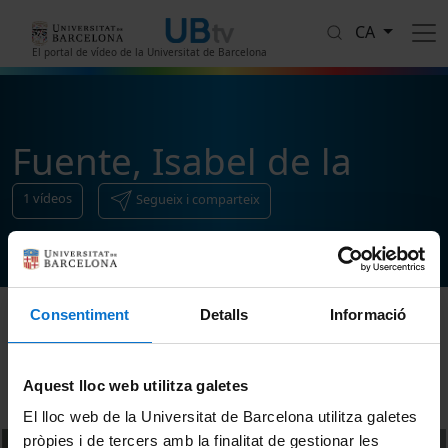
Vés al contingut
CA
El portal de vídeo de la Universitat de Barcelona
Fuente, Isabel de la
1
vídeos
Segueix i comparteix
Consentiment
Detalls
Informació
Ordenar
Aquest lloc web utilitza galetes
El lloc web de la Universitat de Barcelona utilitza galetes
pròpies i de tercers amb la finalitat de gestionar les