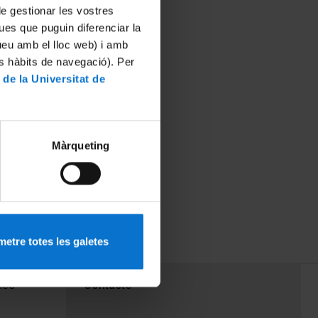
 de gestionar les vostres
ues que puguin diferenciar la
tueu amb el lloc web) i amb
es hàbits de navegació). Per
 de la Universitat de
Màrqueting
etre totes les galetes
PEU 3
mes
Contacte