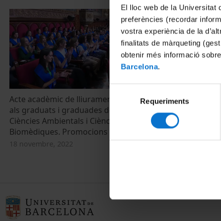
El lloc web de la Universitat 
preferències (recordar infor
vostra experiència de la d’al
finalitats de màrqueting (gest
obtenir més informació sobre
Barcelona
.
Selecció
Acte acadèmic de lliurament de diplomes
Acte de Gradu
Requeriments
de
als graduats i graduades del Grau en
Grau en Cièn
consentiment
Ciències Ambientals i Ciències
Ciències Bio
Biomèdiques. Promocions 2018-2022
23 novembre, 
18 novembre, 2022