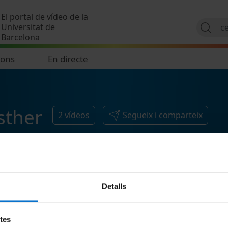
Vés al contingut
El portal de vídeo de la
Universitat de
Barcelona
ions
En directe
sther
2
vídeos
Segueix i comparteix
Detalls
etes