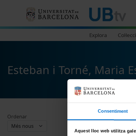
Navegació principal
Explora
Col·lecc
Esteban i Torné, Maria E
Consentiment
Ordenar
Aquest lloc web utilitza gal