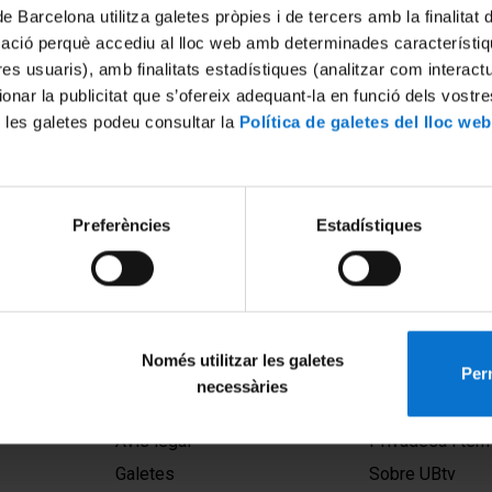
de Barcelona utilitza galetes pròpies i de tercers amb la finalitat
mació perquè accediu al lloc web amb determinades característiq
tres usuaris), amb finalitats estadístiques (analitzar com interac
ionar la publicitat que s’ofereix adequant-la en funció dels vostr
 les galetes podeu consultar la
Política de galetes del lloc web
ació. Facultat de Biologia.
Preferències
Estadístiques
cies Ambientals i Grau en
mèdiques
2021
Només utilitzar les galetes
Perm
necessàries
MENÚ PEU 1
PEU 2
Avís legal
Privadesa i ter
Galetes
Sobre UBtv