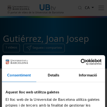
Vés al contingut
CA
El portal de vídeo de la Universitat de Barcelona
Gutiérrez, Joan Josep
1
vídeos
Segueix i comparteix
Consentiment
Detalls
Informació
Ordenar
Aquest lloc web utilitza galetes
El lloc web de la Universitat de Barcelona utilitza galetes
pròpies i de tercers amb la finalitat de gestionar les