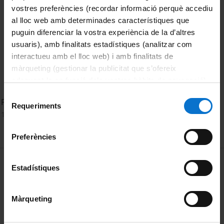
vostres preferències (recordar informació perquè accediu
al lloc web amb determinades característiques que
puguin diferenciar la vostra experiència de la d’altres
usuaris), amb finalitats estadístiques (analitzar com
interactueu amb el lloc web) i amb finalitats de
màrqueting (gestionar la publicitat que s’ofereix
adequant-la en funció dels vostres hàbits de navegació).
Per obtenir més informació sobre les galetes podeu
Selecció
Paraules d'uns amics a Miquel Àngel Cuevas
consultar la
Política de galetes del lloc web de la
Requeriments
de
10 octubre, 2022
Universitat de Barcelona
.
consentiment
Preferències
MENÚ PEU 1
Avís legal
Estadístiques
Galetes
Màrqueting
PEU 2
Privadesa i termes
Sobre UBtv