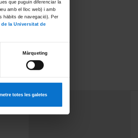
ues que puguin diferenciar la
tueu amb el lloc web) i amb
es hàbits de navegació). Per
 de la Universitat de
Màrqueting
etre totes les galetes
PEU 3
mes
Contacte