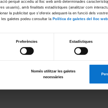
mació perquè accediu al lloc web amb determinades característiq
tres usuaris), amb finalitats estadístiques (analitzar com interac
ionar la publicitat que s’ofereix adequant-la en funció dels vostr
 les galetes podeu consultar la
Política de galetes del lloc web
Preferències
Estadístiques
 materials
22
Només utilitzar les galetes
Perm
MENÚ PEU 1
PEU 2
necessàries
Avís legal
Privadesa i ter
Galetes
Sobre UBtv