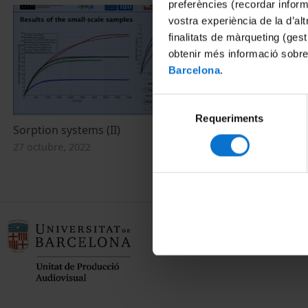
preferències (recordar infor
vostra experiència de la d’al
finalitats de màrqueting (gest
obtenir més informació sobre
Barcelona
.
Selecció
Requeriments
de
Sorption systems (II)
Sorption/TCM
consentiment
27 octubre, 2022
25 octubre, 20