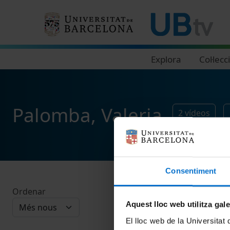
Navegació principal
Explora
Col·lecc
Palomba, Valeria
2
vídeos
Consentiment
Ordenar
Aquest lloc web utilitza gal
El lloc web de la Universitat 