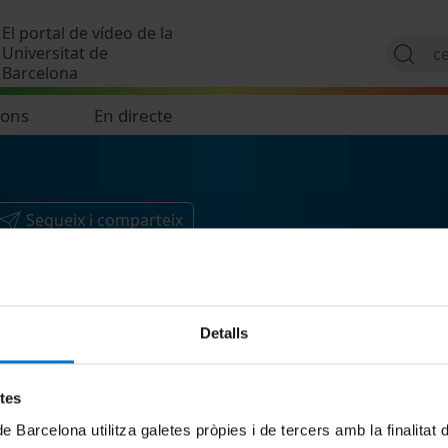
Vés al contingut
El portal de vídeo de la
Universitat de
Barcelona
ions
En directe
Segueix i comparteix
Detalls
etes
de Barcelona utilitza galetes pròpies i de tercers amb la finalitat