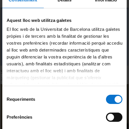
Aquest lloc web utilitza galetes
El lloc web de la Universitat de Barcelona utilitza galetes
pròpies i de tercers amb la finalitat de gestionar les
vostres preferències (recordar informació perquè accediu
al lloc web amb determinades característiques que
puguin diferenciar la vostra experiència de la d’altres
usuaris), amb finalitats estadístiques (analitzar com
interactueu amb el lloc web) i amb finalitats de
Sorption systems (II)
màrqueting (gestionar la publicitat que s’ofereix
27 October, 2022
adequant-la en funció dels vostres hàbits de navegació).
Per obtenir més informació sobre les galetes podeu
Selecció
consultar la
Política de galetes del lloc web de la
Requeriments
de
Universitat de Barcelona
.
consentiment
Preferències