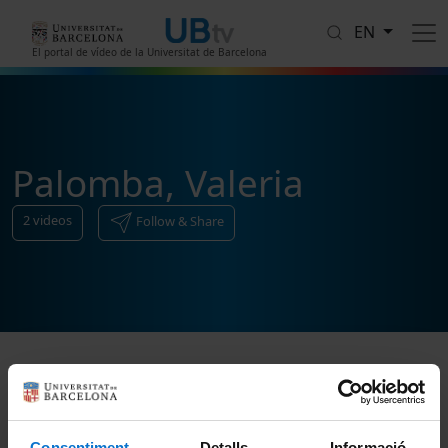
Skip to main content
EN
El portal de vídeo de la Universitat de Barcelona
Palomba, Valeria
2
videos
Follow & Share
Sort
Consentiment
Detalls
Informació