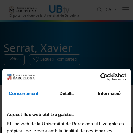
Vés al contingut
CA
El portal de vídeo de la Universitat de Barcelona
Serrat, Xavier
1
vídeos
Segueix i comparteix
Consentiment
Detalls
Informació
Ordenar
Aquest lloc web utilitza galetes
El lloc web de la Universitat de Barcelona utilitza galetes
pròpies i de tercers amb la finalitat de gestionar les