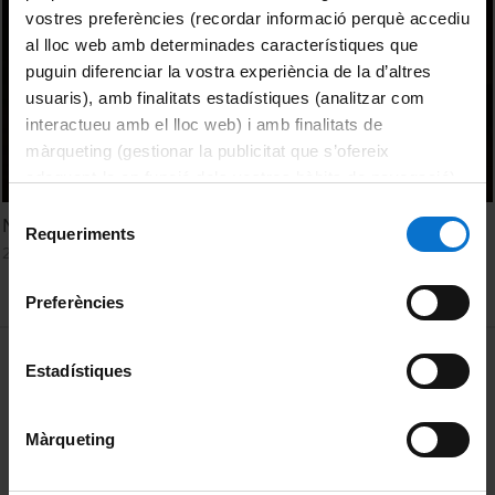
vostres preferències (recordar informació perquè accediu
al lloc web amb determinades característiques que
puguin diferenciar la vostra experiència de la d’altres
usuaris), amb finalitats estadístiques (analitzar com
interactueu amb el lloc web) i amb finalitats de
màrqueting (gestionar la publicitat que s’ofereix
adequant-la en funció dels vostres hàbits de navegació).
Per obtenir més informació sobre les galetes podeu
Selecció
Nous reptes ciutadans: Doctorat Industrial
consultar la
Política de galetes del lloc web de la
Requeriments
de
21 juliol, 2014
Universitat de Barcelona
.
consentiment
Preferències
MENÚ PEU 1
Avís legal
Estadístiques
Galetes
Màrqueting
PEU 2
Privadesa i termes
Sobre UBtv