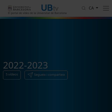
Vés al contingut
CA
El portal de vídeo de la Universitat de Barcelona
2022-2023
5
vídeos
Segueix i comparteix