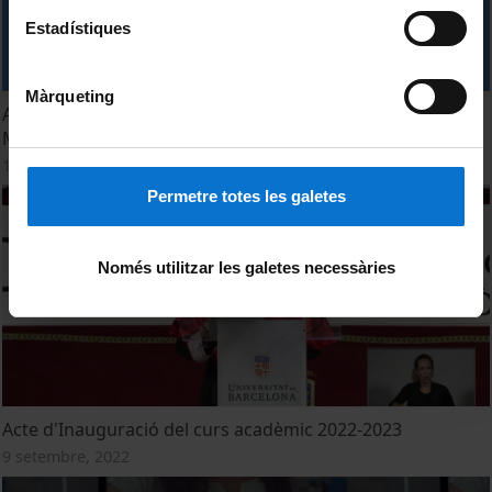
Estadístiques
Màrqueting
Acte inaugural del curs 2022-2023 de la Facultat de
Matemàtiques i Informàtica
12 setembre, 2022
Permetre totes les galetes
Només utilitzar les galetes necessàries
Acte d'Inauguració del curs acadèmic 2022-2023
9 setembre, 2022