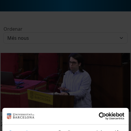
Ordenar
Benvinguda Doctorands/es de nou accés. Curs acadèmic
2022-2023