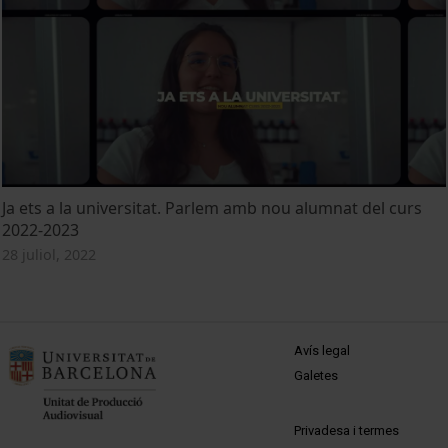
Ja ets a la universitat. Parlem amb nou alumnat del curs
2022-2023
28 juliol, 2022
MENÚ PEU 1
Avís legal
Galetes
PEU 2
Privadesa i termes