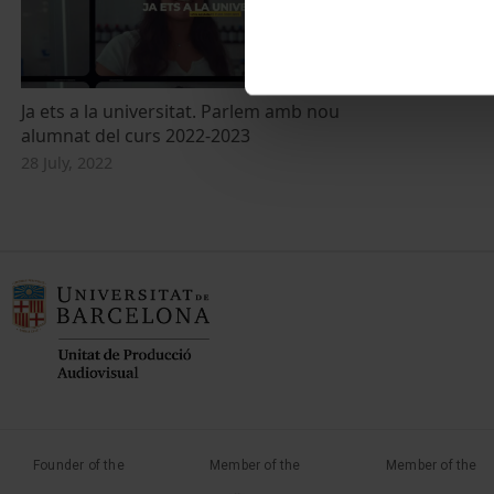
Ja ets a la universitat. Parlem amb nou
alumnat del curs 2022-2023
28 July, 2022
Founder of the
Member of the
Member of the