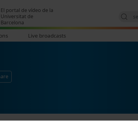
Skip to main content
El portal de vídeo de la
Universitat de
Barcelona
ions
Live broadcasts
hare