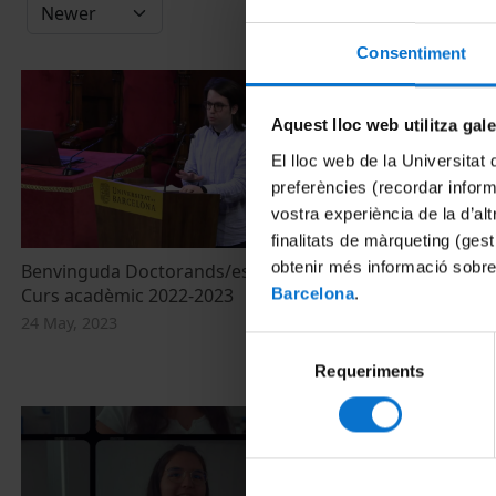
Consentiment
Aquest lloc web utilitza gal
El lloc web de la Universitat 
preferències (recordar infor
vostra experiència de la d’al
finalitats de màrqueting (gest
obtenir més informació sobre
Benvinguda Doctorands/es de nou accés.
Maria Sevilla
Curs acadèmic 2022-2023
empremta. Ac
Barcelona
.
2022-2023 de
24 May, 2023
de la UB.
Selecció
28 September,
Requeriments
de
consentiment