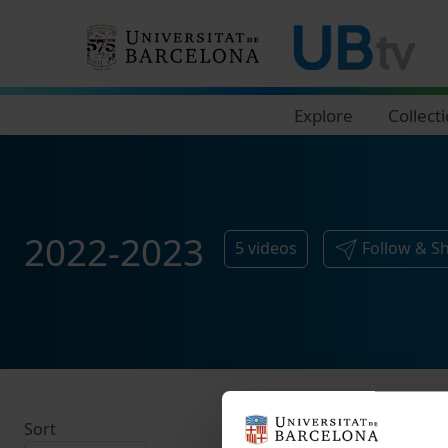
Navegació principal
Explore
Collect
2022-2023
5
videos
Follow & S
Sort