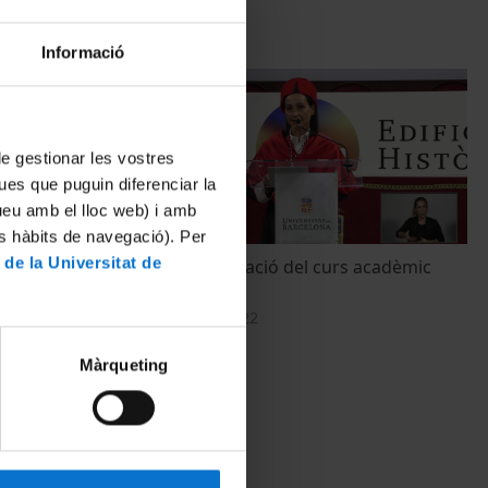
Informació
 de gestionar les vostres
ues que puguin diferenciar la
tueu amb el lloc web) i amb
es hàbits de navegació). Per
 de la Universitat de
-2023 de la
Acte d'Inauguració del curs acadèmic
Informàtica
2022-2023
9 September, 2022
Màrqueting