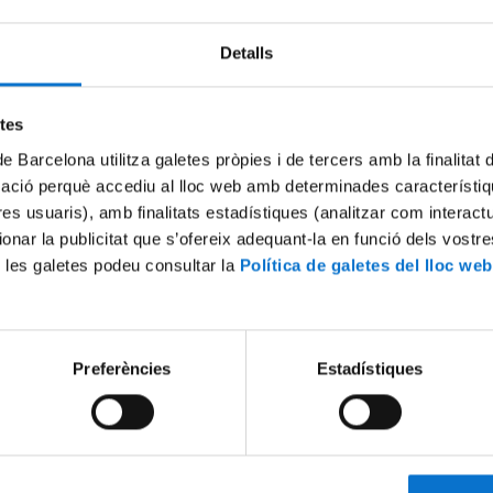
Detalls
etes
de Barcelona utilitza galetes pròpies i de tercers amb la finalitat
mació perquè accediu al lloc web amb determinades característiq
tres usuaris), amb finalitats estadístiques (analitzar com interac
ionar la publicitat que s’ofereix adequant-la en funció dels vostr
 les galetes podeu consultar la
Política de galetes del lloc web
: El nom de cada cosa és una
Acte inaugural del curs 2022
te d'inauguració del curs
Facultat de Matemàtiques i 
l Grau de Filologia Catalana
12 September, 2022
 2022
Preferències
Estadístiques