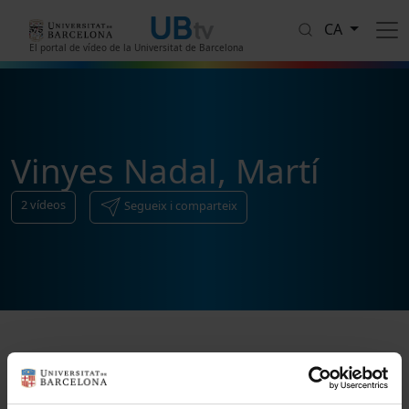
Vés al contingut
CA
El portal de vídeo de la Universitat de Barcelona
Vinyes Nadal, Martí
2
vídeos
Segueix i comparteix
Ordenar