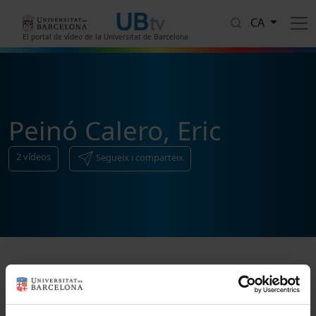
Vés al contingut
CA
El portal de vídeo de la Universitat de Barcelona
Peinó Calero, Eric
2
vídeos
Segueix i comparteix
Ordenar