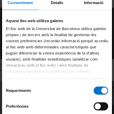
Consentiment
Detalls
Informació
Aquest lloc web utilitza galetes
El lloc web de la Universitat de Barcelona utilitza galetes
pròpies i de tercers amb la finalitat de gestionar les
vostres preferències (recordar informació perquè accediu
al lloc web amb determinades característiques que
puguin diferenciar la vostra experiència de la d’altres
usuaris), amb finalitats estadístiques (analitzar com
Assessment of GPM- IMERG precipitation products over
interactueu amb el lloc web) i amb finalitats de
Catalonia. Eric Peinó Calero
màrqueting (gestionar la publicitat que s’ofereix
15 juny, 2022
adequant-la en funció dels vostres hàbits de navegació).
Per obtenir més informació sobre les galetes podeu
Selecció
consultar la
Política de galetes del lloc web de la
Requeriments
de
Universitat de Barcelona
.
consentiment
Preferències