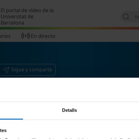
Pasar al contenido principal
El portal de vídeo de la
Universitat de
Barcelona
ones
En directo
Sigue y comparte
Detalls
etes