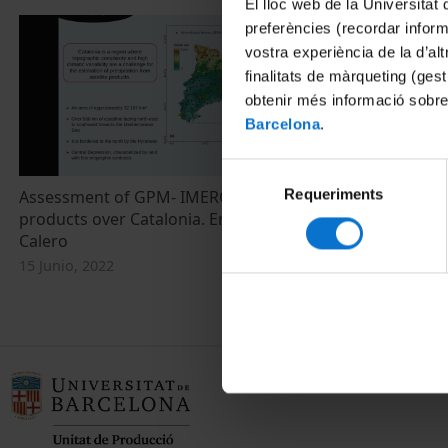
El lloc web de la Universitat 
preferències (recordar infor
vostra experiència de la d’al
finalitats de màrqueting (gest
obtenir més informació sobre
Barcelona
.
Selecció
Requeriments
de
Assessment of GPM- IMERG precipitation
Ciències de l
products over Catalonia. Eric Peinó
Col·loqui
consentiment
Calero
15 Junio, 2022
15 Junio, 2022