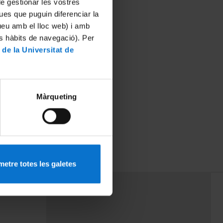
 de gestionar les vostres
ues que puguin diferenciar la
tueu amb el lloc web) i amb
es hàbits de navegació). Per
 de la Universitat de
Màrqueting
etre totes les galetes
PEU 3
rminos
Contacto