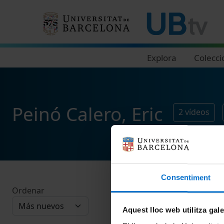
Navegació principal
Explora
Colecci
Peinó Calero, Eric
2
vídeos
Consentiment
Ordenar
Aquest lloc web utilitza gal