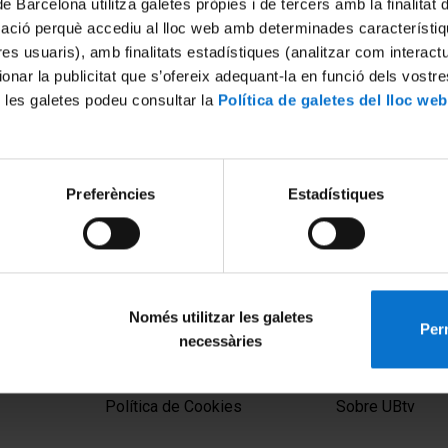
de Barcelona utilitza galetes pròpies i de tercers amb la finalitat
mació perquè accediu al lloc web amb determinades característiq
tres usuaris), amb finalitats estadístiques (analitzar com interac
ionar la publicitat que s’ofereix adequant-la en funció dels vostr
 les galetes podeu consultar la
Política de galetes del lloc web
Preferències
Estadístiques
a terra i del medi ambient.
Només utilitzar les galetes
Perm
necessàries
MENÚ PEU 1
PEU 2
Aviso legal
Privacidad y té
Política de Cookies
Sobre UBtv