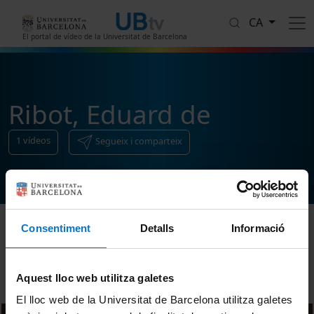
Vés al contingut
CA
El portal de vídeo de la Universitat de Barcelona
Ribot, Eduard de
1
vídeos
Segueix i comparteix
Consentiment
Detalls
Informació
Ordenar
Aquest lloc web utilitza galetes
El lloc web de la Universitat de Barcelona utilitza galetes