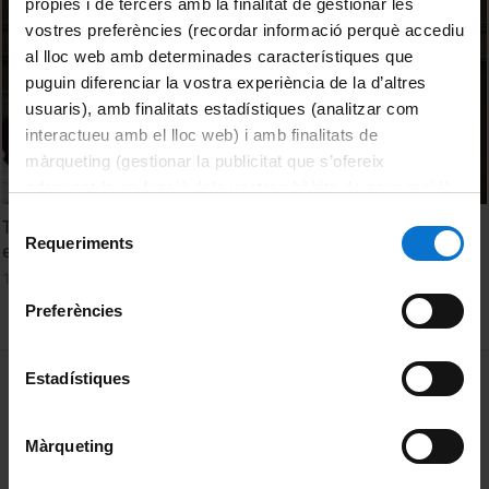
pròpies i de tercers amb la finalitat de gestionar les
vostres preferències (recordar informació perquè accediu
al lloc web amb determinades característiques que
puguin diferenciar la vostra experiència de la d’altres
usuaris), amb finalitats estadístiques (analitzar com
interactueu amb el lloc web) i amb finalitats de
màrqueting (gestionar la publicitat que s’ofereix
adequant-la en funció dels vostres hàbits de navegació).
Per obtenir més informació sobre les galetes podeu
Selecció
Taula rodona: Reptes econòmics i socials del nou model
consultar la
Política de galetes del lloc web de la
Requeriments
de
energètic
Universitat de Barcelona
.
consentiment
16 juny, 2022
Preferències
MENÚ PEU 1
Estadístiques
Avís legal
Galetes
Màrqueting
PEU 2
Privadesa i termes