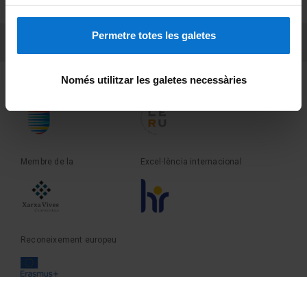
Sobre UBtv
Permetre totes les galetes
PEU 3
Contacte
Només utilitzar les galetes necessàries
Fundadora de la
Membre de la
Membre de la
Excel·lència internacional
Reconeixement europeu