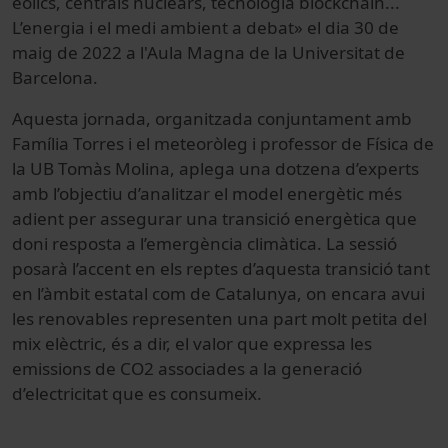
eòlics, centrals nuclears, tecnologia blockchain...
L’energia i el medi ambient a debat» el dia 30 de
maig de 2022 a l'Aula Magna de la Universitat de
Barcelona.
Aquesta jornada, organitzada conjuntament amb
Família Torres i el meteoròleg i professor de Física de
la UB Tomàs Molina, aplega una dotzena d’experts
amb l’objectiu d’analitzar el model energètic més
adient per assegurar una transició energètica que
doni resposta a l’emergència climàtica. La sessió
posarà l’accent en els reptes d’aquesta transició tant
en l’àmbit estatal com de Catalunya, on encara avui
les renovables representen una part molt petita del
mix elèctric, és a dir, el valor que expressa les
emissions de CO2 associades a la generació
d’electricitat que es consumeix.