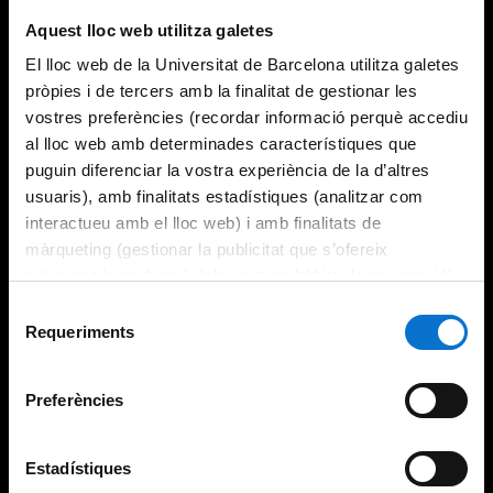
Aquest lloc web utilitza galetes
El lloc web de la Universitat de Barcelona utilitza galetes
pròpies i de tercers amb la finalitat de gestionar les
vostres preferències (recordar informació perquè accediu
al lloc web amb determinades característiques que
puguin diferenciar la vostra experiència de la d’altres
usuaris), amb finalitats estadístiques (analitzar com
interactueu amb el lloc web) i amb finalitats de
màrqueting (gestionar la publicitat que s’ofereix
adequant-la en funció dels vostres hàbits de navegació).
Per obtenir més informació sobre les galetes podeu
Selecció
consultar la
Política de galetes del lloc web de la
Requeriments
de
Universitat de Barcelona
.
consentiment
Preferències
Estadístiques