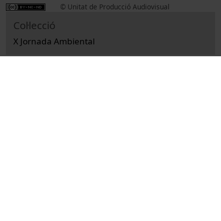
© Unitat de Producció Audiovisual
Col·lecció
X Jornada Ambiental
Docència i Recerca
Ciències
Actes
Medi ambient
Universitat de Barcelona
congressos
política energètica
Ribot, Eduard de
Fernández, Adrian
Martín, Jordi
Sibilia, Tatiana
Molina, Tomàs, 1963-
recursos educatius oberts UB