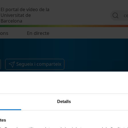
Vés al contingut
El portal de vídeo de la
Universitat de
Barcelona
ions
En directe
Segueix i comparteix
Detalls
etes