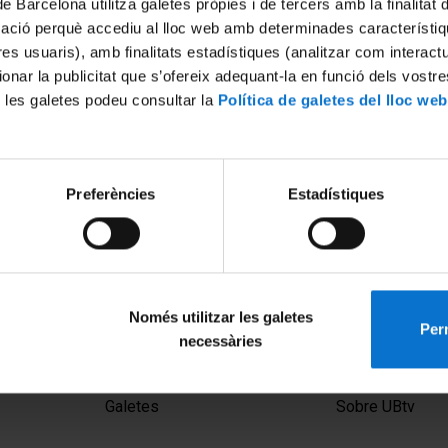
de Barcelona utilitza galetes pròpies i de tercers amb la finalitat
mació perquè accediu al lloc web amb determinades característiq
tres usuaris), amb finalitats estadístiques (analitzar com interac
ionar la publicitat que s’ofereix adequant-la en funció dels vostr
 les galetes podeu consultar la
Política de galetes del lloc web
Preferències
Estadístiques
moratiu dels 50 anys de
Acte de graduació i Jurament
Bellvitge
Facultat de Medicina. Campus
Promoció 2021
022
3 juny, 2021
Només utilitzar les galetes
Perm
necessàries
MENÚ PEU 1
PEU 2
Avís legal
Privadesa i ter
Galetes
Sobre UBtv