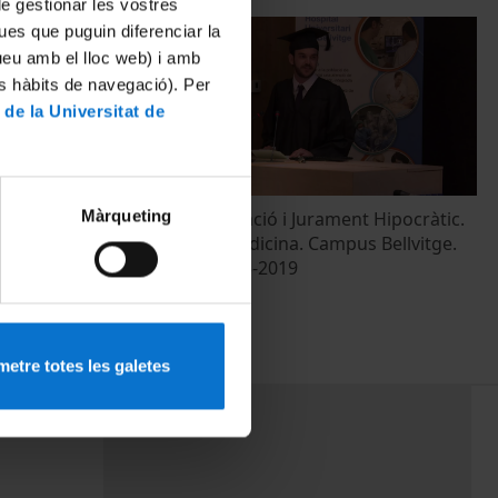
 de gestionar les vostres
ues que puguin diferenciar la
tueu amb el lloc web) i amb
es hàbits de navegació). Per
 de la Universitat de
Màrqueting
 Hipocràtic.
Acte de graduació i Jurament Hipocràtic.
 Bellvitge.
Facultat de Medicina. Campus Bellvitge.
Promoció 2013-2019
27 juny, 2019
etre totes les galetes
PEU 3
mes
Contacte