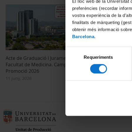
El lloc web de la Universitat 
preferències (recordar infor
vostra experiència de la d’al
finalitats de màrqueting (gest
obtenir més informació sobre
Barcelona
.
Selecció
Requeriments
de
Acte de Graduació i Jurament Hipocràtic
Vídeo comme
Facultat de Medicina. Campus Bellvitge.
l'Hospital de 
consentiment
Promoció 2026
2 novembre, 2
11 juny, 2026