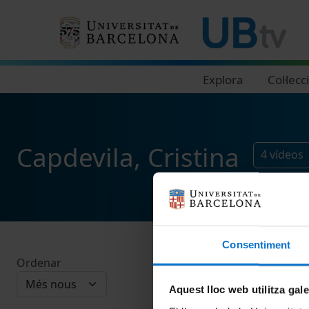
Navegació principal
Explora
Col·lecc
Capdevila, Cristina
4
vídeos
Consentiment
Ordenar
Aquest lloc web utilitza gal