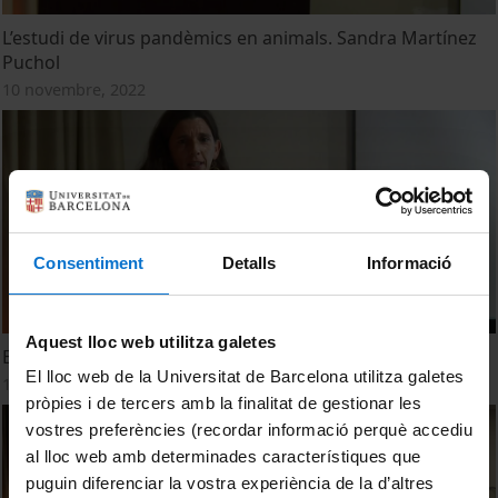
L’estudi de virus pandèmics en animals. Sandra Martínez
Puchol
10 novembre, 2022
Consentiment
Detalls
Informació
Aquest lloc web utilitza galetes
El projecte VIRWaste. Sílvia Bofill-Mas
El lloc web de la Universitat de Barcelona utilitza galetes
10 novembre, 2022
pròpies i de tercers amb la finalitat de gestionar les
vostres preferències (recordar informació perquè accediu
al lloc web amb determinades característiques que
puguin diferenciar la vostra experiència de la d’altres