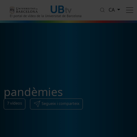
Vés al contingut
CA
El portal de vídeo de la Universitat de Barcelona
pandèmies
7
vídeos
Segueix i comparteix