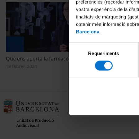
preferències (recordar infor
vostra experiència de la d’al
finalitats de màrqueting (gest
obtenir més informació sobre
Barcelona
.
Selecció
Requeriments
de
Què ens aporta la farmacogenètica?
consentiment
19 febrer, 2024