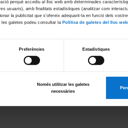
mació perquè accediu al lloc web amb determinades característiq
tres usuaris), amb finalitats estadístiques (analitzar com interac
ionar la publicitat que s’ofereix adequant-la en funció dels vostr
 les galetes podeu consultar la
Política de galetes del lloc web
Preferències
Estadístiques
Només utilitzar les galetes
Perm
MENÚ PEU 1
PEU 2
necessàries
Avís legal
Privadesa i ter
Galetes
Sobre UBtv