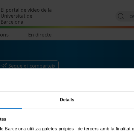
Vés al contingut
El portal de vídeo de la
Universitat de
Barcelona
ions
En directe
Segueix i comparteix
Detalls
etes
de Barcelona utilitza galetes pròpies i de tercers amb la finalitat