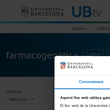
Navegació principal
Explora
Col·lecc
farmacogenètica
1
vídeos
Consentiment
Ordenar
Aquest lloc web utilitza gal
El lloc web de la Universitat 