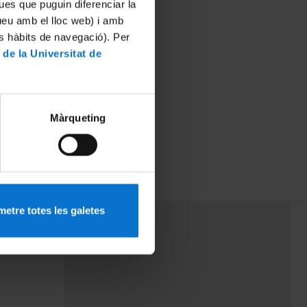
ues que puguin diferenciar la
tueu amb el lloc web) i amb
es hàbits de navegació). Per
 de la Universitat de
Màrqueting
etre totes les galetes
PEU 3
mes
Contacte