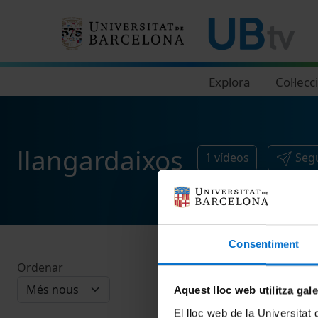
Navegació principal
Explora
Col·lecc
llangardaixos
1
vídeos
Segu
Consentiment
Ordenar
Aquest lloc web utilitza gal
El lloc web de la Universitat 