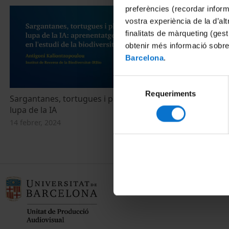
preferències (recordar infor
vostra experiència de la d’al
finalitats de màrqueting (gest
obtenir més informació sobre
Barcelona
.
Selecció
Requeriments
de
Sargantanes, tortugues i plantes en la
consentiment
lupa de la IA
14 febrer, 2024