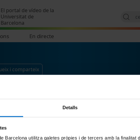
Vés al contingut
El portal de vídeo de la
Universitat de
Barcelona
ions
En directe
eix i comparteix
Detalls
etes
de Barcelona utilitza galetes pròpies i de tercers amb la finalitat