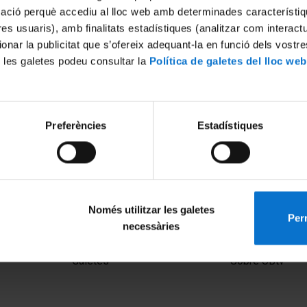
mació perquè accediu al lloc web amb determinades característiq
tres usuaris), amb finalitats estadístiques (analitzar com interac
ionar la publicitat que s’ofereix adequant-la en funció dels vostr
 les galetes podeu consultar la
Política de galetes del lloc web
Preferències
Estadístiques
Només utilitzar les galetes
Perm
necessàries
MENÚ PEU 1
PEU 2
Avís legal
Privadesa i ter
Galetes
Sobre UBtv