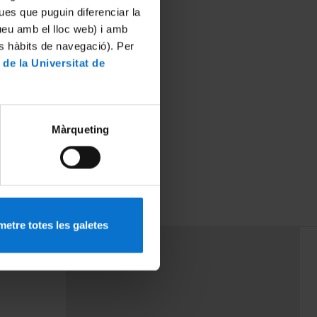
ues que puguin diferenciar la
tueu amb el lloc web) i amb
es hàbits de navegació). Per
 de la Universitat de
Màrqueting
etre totes les galetes
PEU 3
mes
Contacte