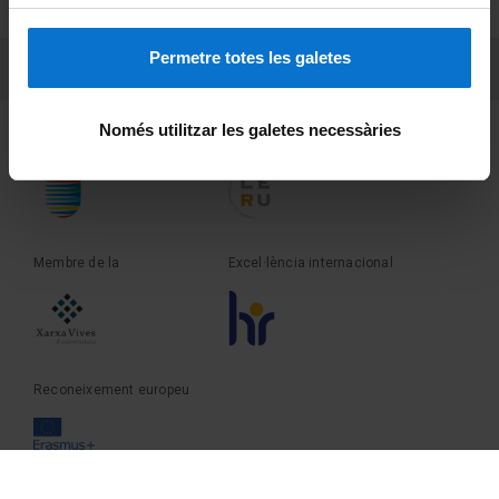
Sobre UBtv
Permetre totes les galetes
PEU 3
Contacte
Només utilitzar les galetes necessàries
Fundadora de la
Membre de la
Membre de la
Excel·lència internacional
Reconeixement europeu