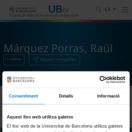
Vés al contingut
CA
El portal de vídeo de la Universitat de Barcelona
Márquez Porras, Raúl
1
vídeos
Segueix i comparteix
Consentiment
Detalls
Informació
Ordenar
Aquest lloc web utilitza galetes
El lloc web de la Universitat de Barcelona utilitza galetes