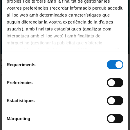
pròpies i de tercers amb la finalitat de gestionar les
vostres preferències (recordar informació perquè accediu
al lloc web amb determinades característiques que
puguin diferenciar la vostra experiència de la d’altres
usuaris), amb finalitats estadístiques (analitzar com
interactueu amb el lloc web) i amb finalitats de
màrqueting (gestionar la publicitat que s’ofereix
adequant-la en funció dels vostres hàbits de navegació).
Per obtenir més informació sobre les galetes podeu
Selecció
Acte de Graduació. Graus d'Antropologia Social i Cultural i
consultar la
Política de galetes del lloc web de la
Requeriments
de
Geografia. Promoció 2024
Universitat de Barcelona
.
consentiment
25 setembre, 2024
Preferències
MENÚ PEU 1
Estadístiques
Avís legal
Galetes
Màrqueting
PEU 2
Privadesa i termes