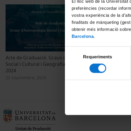
El lloc web de la Universitat 
preferències (recordar infor
vostra experiència de la d’al
finalitats de màrqueting (gest
obtenir més informació sobre
Barcelona
.
Selecció
Requeriments
de
Acte de Graduació. Graus d'Antropologia
Social i Cultural i Geografia. Promoció
consentiment
2024
25 Septiembre, 2024