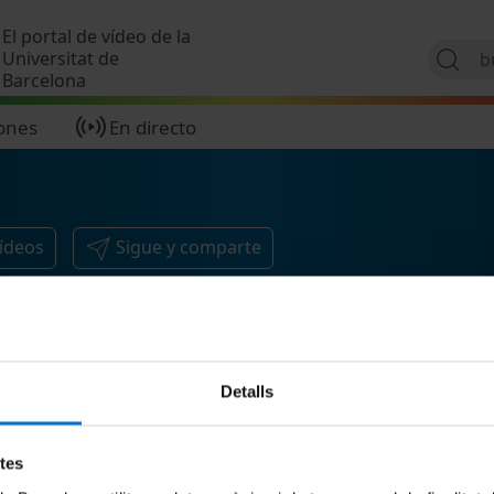
Pasar al contenido principal
El portal de vídeo de la
Universitat de
Barcelona
ones
En directo
ídeos
Sigue y comparte
Detalls
etes