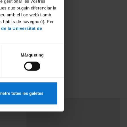
 de gestionar les vostres
ues que puguin diferenciar la
tueu amb el lloc web) i amb
es hàbits de navegació). Per
 de la Universitat de
Màrqueting
etre totes les galetes
PEU 3
rminos
Contacto