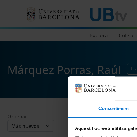
Navegació principal
Explora
Colecci
Márquez Porras, Raúl
1
v
Consentiment
Ordenar
Aquest lloc web utilitza gal