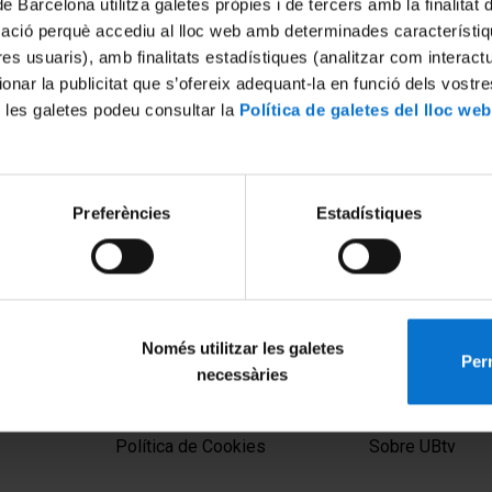
de Barcelona utilitza galetes pròpies i de tercers amb la finalitat
mació perquè accediu al lloc web amb determinades característiq
tres usuaris), amb finalitats estadístiques (analitzar com interac
ionar la publicitat que s’ofereix adequant-la en funció dels vostr
 les galetes podeu consultar la
Política de galetes del lloc web
Preferències
Estadístiques
Només utilitzar les galetes
Perm
necessàries
MENÚ PEU 1
PEU 2
Aviso legal
Privacidad y té
Política de Cookies
Sobre UBtv