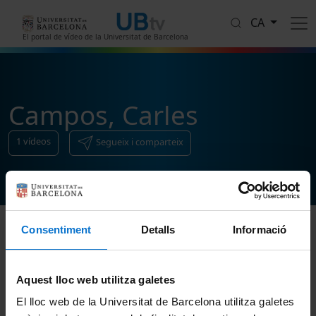
Vés al contingut
CA
El portal de vídeo de la Universitat de Barcelona
Campos, Carles
1
vídeos
Segueix i comparteix
Consentiment
Detalls
Informació
Ordenar
Aquest lloc web utilitza galetes
El lloc web de la Universitat de Barcelona utilitza galetes