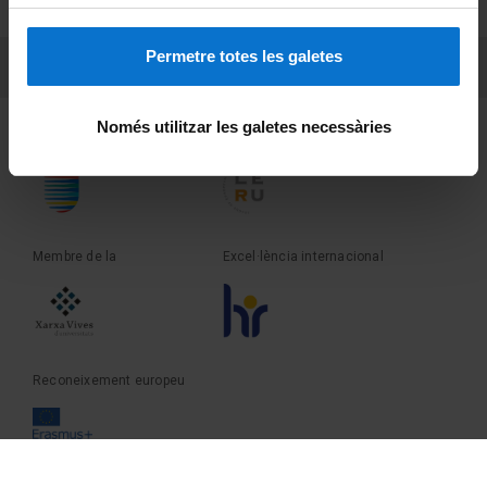
Sobre UBtv
Permetre totes les galetes
PEU 3
Contacte
Només utilitzar les galetes necessàries
Fundadora de la
Membre de la
Membre de la
Excel·lència internacional
Reconeixement europeu