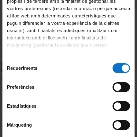
pròpies i de tercers amb la finalitat de gestionar les
vostres preferències (recordar informació perquè accediu
al lloc web amb determinades característiques que
puguin diferenciar la vostra experiència de la d’altres
usuaris), amb finalitats estadístiques (analitzar com
interactueu amb el lloc web) i amb finalitats de
màrqueting (gestionar la publicitat que s’ofereix
adequant-la en funció dels vostres hàbits de navegació).
Per obtenir més informació sobre les galetes podeu
Selecció
Acte d'Inauguració del curs acadèmic de la Universitat de
consultar la
Política de galetes del lloc web de la
Requeriments
de
Barcelona 2024-2025
Universitat de Barcelona
.
consentiment
7 octubre, 2024
Preferències
MENÚ PEU 1
Estadístiques
Avís legal
Galetes
Màrqueting
PEU 2
Privadesa i termes