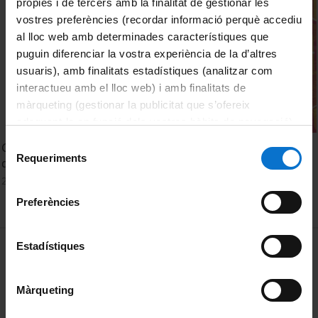
pròpies i de tercers amb la finalitat de gestionar les
vostres preferències (recordar informació perquè accediu
al lloc web amb determinades característiques que
puguin diferenciar la vostra experiència de la d’altres
usuaris), amb finalitats estadístiques (analitzar com
interactueu amb el lloc web) i amb finalitats de
màrqueting (gestionar la publicitat que s’ofereix
adequant-la en funció dels vostres hàbits de navegació).
Per obtenir més informació sobre les galetes podeu
Selecció
Graduació Grau Seguretat. Institut de Seguretat Pública
consultar la
Política de galetes del lloc web de la
Requeriments
de
de Catalunya octubre 2024
Universitat de Barcelona
.
consentiment
28 octubre, 2024
Preferències
MENÚ PEU 1
Estadístiques
Avís legal
Galetes
Màrqueting
PEU 2
Privadesa i termes