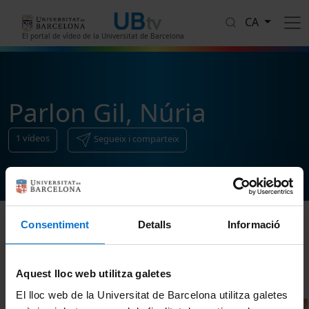
Vés al contingut
CA
El portal de vídeo de la Universitat de Barcelona
Parlon Gil, Núria
1
vídeos
Segueix i comparteix
Consentiment
Detalls
Informació
Ordenar
Aquest lloc web utilitza galetes
El lloc web de la Universitat de Barcelona utilitza galetes