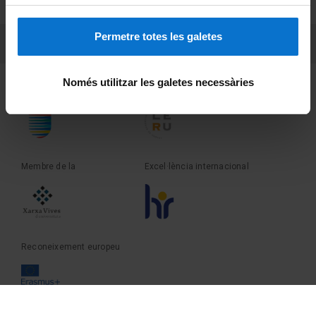
Sobre UBtv
Permetre totes les galetes
PEU 3
Contacte
Només utilitzar les galetes necessàries
Fundadora de la
Membre de la
Membre de la
Excel·lència internacional
Reconeixement europeu