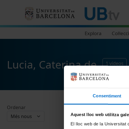
Navegació principal
Explora
Col·lecc
Lucia, Caterina de
1
vídeos
Consentiment
Ordenar
Aquest lloc web utilitza gal
El lloc web de la Universitat 