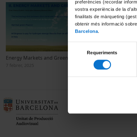
preferències (recordar infor
vostra experiència de la d’al
finalitats de màrqueting (gest
obtenir més informació sobre
Barcelona
.
Selecció
Requeriments
de
Energy Markets and Green Finance
consentiment
7 febrer, 2025