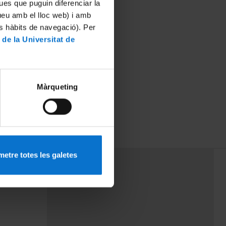
ues que puguin diferenciar la
tueu amb el lloc web) i amb
es hàbits de navegació). Per
 de la Universitat de
Màrqueting
etre totes les galetes
PEU 3
mes
Contacte