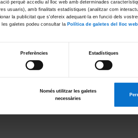
mació perquè accediu al lloc web amb determinades característiq
tres usuaris), amb finalitats estadístiques (analitzar com interac
ionar la publicitat que s’ofereix adequant-la en funció dels vostr
 les galetes podeu consultar la
Política de galetes del lloc web
Preferències
Estadístiques
Només utilitzar les galetes
Perm
MENÚ PEU 1
PEU 2
necessàries
Avís legal
Privadesa i ter
Galetes
Sobre UBtv