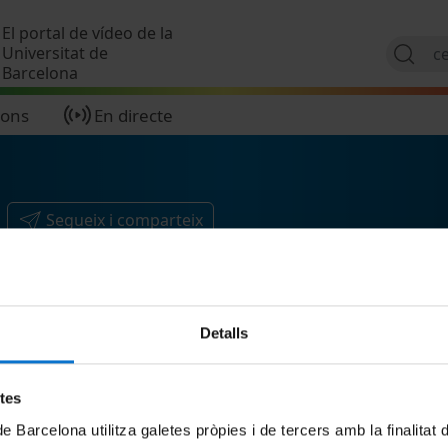
Vés al contingut
El portal de vídeo de la
Universitat de
Barcelona
ions
En directe
Segueix i comparteix
Detalls
etes
de Barcelona utilitza galetes pròpies i de tercers amb la finalitat