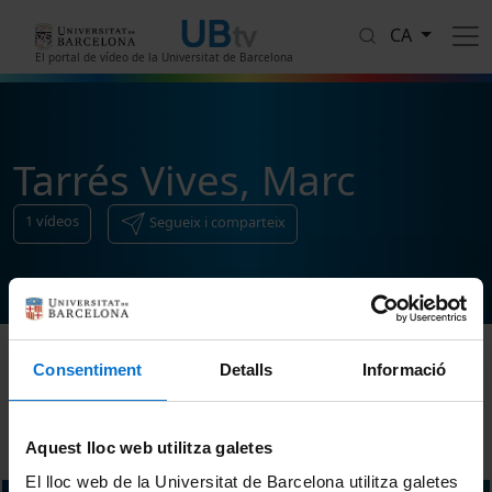
Vés al contingut
CA
El portal de vídeo de la Universitat de Barcelona
Tarrés Vives, Marc
1
vídeos
Segueix i comparteix
Consentiment
Detalls
Informació
Ordenar
Aquest lloc web utilitza galetes
El lloc web de la Universitat de Barcelona utilitza galetes