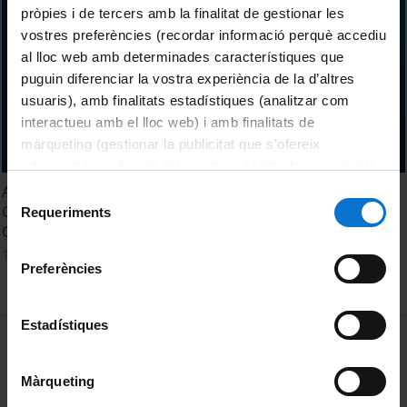
pròpies i de tercers amb la finalitat de gestionar les
vostres preferències (recordar informació perquè accediu
al lloc web amb determinades característiques que
puguin diferenciar la vostra experiència de la d’altres
usuaris), amb finalitats estadístiques (analitzar com
interactueu amb el lloc web) i amb finalitats de
màrqueting (gestionar la publicitat que s’ofereix
adequant-la en funció dels vostres hàbits de navegació).
Per obtenir més informació sobre les galetes podeu
Acte de Graduació. Facultat de Dret. Promoció 2024-2025.
Selecció
consultar la
Política de galetes del lloc web de la
Grau en Ciències Polítiques i de l'Administració i Grau en
Requeriments
de
Gestió i Administració Pública
Universitat de Barcelona
.
consentiment
13 octubre, 2025
Preferències
Estadístiques
MENÚ PEU 1
Avís legal
Galetes
Màrqueting