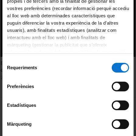
pròpies i de tercers amb la finalitat de gestionar les
vostres preferències (recordar informació perquè accediu
al lloc web amb determinades característiques que
puguin diferenciar la vostra experiència de la d’altres
usuaris), amb finalitats estadístiques (analitzar com
interactueu amb el lloc web) i amb finalitats de
màrqueting (gestionar la publicitat que s’ofereix
adequant-la en funció dels vostres hàbits de navegació).
Per obtenir més informació sobre les galetes podeu
Selecció
Estado de la evaluación pericial psicológica en el ámbito
consultar la
Política de galetes del lloc web de la
Requeriments
de
de familia, aprendiendo de los errores
Universitat de Barcelona
.
consentiment
20 juny, 2014
Preferències
MENÚ PEU 1
Estadístiques
Avís legal
Galetes
Màrqueting
PEU 2
Privadesa i termes