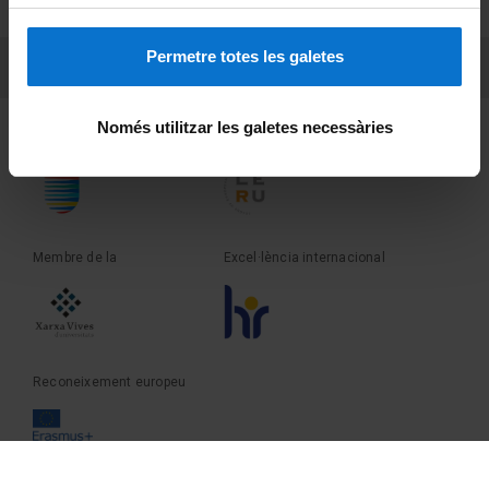
Sobre UBtv
Permetre totes les galetes
PEU 3
Contacte
Només utilitzar les galetes necessàries
Fundadora de la
Membre de la
Membre de la
Excel·lència internacional
Reconeixement europeu