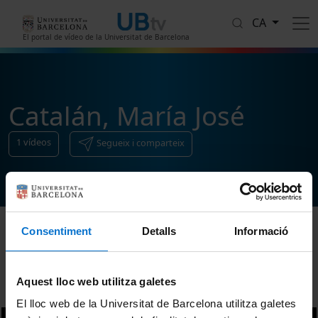
Vés al contingut
CA
El portal de vídeo de la Universitat de Barcelona
Catalán, María José
1
vídeos
Segueix i comparteix
Consentiment
Detalls
Informació
Ordenar
Aquest lloc web utilitza galetes
El lloc web de la Universitat de Barcelona utilitza galetes